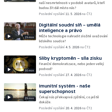
naší nesmrtelnosti v podobě avatarů, kteří
budou žít dál místo nás?
Poslední vysílání
11. 5. 2026
na ČT2
Digitální soudní síň – umělá
inteligence a právo
Může technologie nahradit složité uvažování
29 min
lidského soudce?
Poslední vysílání
4. 5. 2026
na ČT2
Sliby kryptoměn – síla zisku
Finanční demokratizace, nebo jeden velký
podvod?
30 min
Poslední vysílání
27. 4. 2026
na ČT2
Imunitní systém - naše
superschopnost
Čekají nás překvapivá zjištění, co ještě
29 min
dokáže.
Poslední vysílání
20. 4. 2026
na ČT2