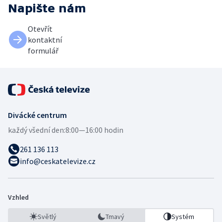
Napište nám
Otevřít
kontaktní
formulář
Divácké centrum
každý všední den:
8:00—16:00 hodin
261 136 113
info@ceskatelevize.cz
Vzhled
Světlý
Tmavý
Systém