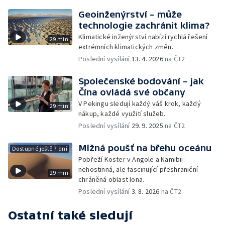
Geoinženýrství – může
technologie zachránit klima?
Klimatické inženýrství nabízí rychlá řešení
29 min
extrémních klimatických změn.
Poslední vysílání
13. 4. 2026
na ČT2
Společenské bodování – jak
Čína ovládá své občany
V Pekingu sledují každý váš krok, každý
29 min
nákup, každé využití služeb.
Poslední vysílání
29. 9. 2025
na ČT2
Mlžná poušť na břehu oceánu
Dostupné ještě 7 dní
Pobřeží Koster v Angole a Namibii:
nehostinná, ale fascinující přeshraniční
29 min
chráněná oblast Iona.
Poslední vysílání
3. 8. 2026
na ČT2
Ostatní také sledují