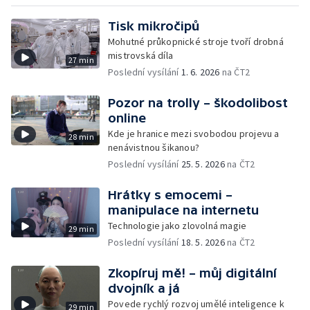
Tisk mikročipů
Mohutné průkopnické stroje tvoří drobná
mistrovská díla
27 min
Poslední vysílání
1. 6. 2026
na ČT2
Pozor na trolly – škodolibost
online
Kde je hranice mezi svobodou projevu a
28 min
nenávistnou šikanou?
Poslední vysílání
25. 5. 2026
na ČT2
Hrátky s emocemi –
manipulace na internetu
Technologie jako zlovolná magie
29 min
Poslední vysílání
18. 5. 2026
na ČT2
Zkopíruj mě! – můj digitální
dvojník a já
Povede rychlý rozvoj umělé inteligence k
29 min