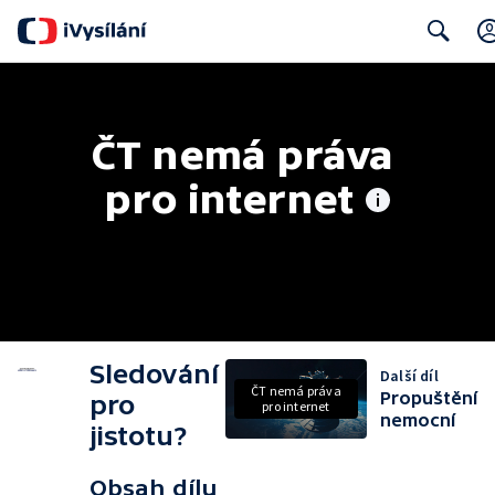
Search
ČT nemá práva 
pro internet
Sledování
Další díl
ČT nemá práva
Propuštění
pro
pro internet
nemocní
jistotu?
Obsah dílu