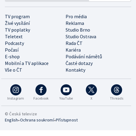
TV program
Pro média
Živé vysílání
Reklama
TV poplatky
Studio Brno
Teletext
Studio Ostrava
Podcasty
Rada ČT
Počasí
Kariéra
E-shop
Podávání námětů
Mobilní a TV aplikace
Časté dotazy
Vše o ČT
Kontakty
Instagram
Facebook
YouTube
X
Threads
© Česká televize
•
•
English
Ochrana soukromí
Přístupnost