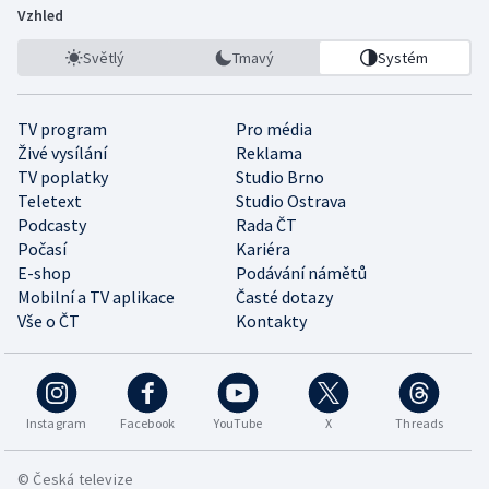
Vzhled
Světlý
Tmavý
Systém
TV program
Pro média
Živé vysílání
Reklama
TV poplatky
Studio Brno
Teletext
Studio Ostrava
Podcasty
Rada ČT
Počasí
Kariéra
E-shop
Podávání námětů
Mobilní a TV aplikace
Časté dotazy
Vše o ČT
Kontakty
Instagram
Facebook
YouTube
X
Threads
© Česká televize