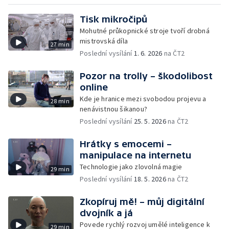
Tisk mikročipů
Mohutné průkopnické stroje tvoří drobná
mistrovská díla
27 min
Poslední vysílání
1. 6. 2026
na ČT2
Pozor na trolly – škodolibost
online
Kde je hranice mezi svobodou projevu a
28 min
nenávistnou šikanou?
Poslední vysílání
25. 5. 2026
na ČT2
Hrátky s emocemi –
manipulace na internetu
Technologie jako zlovolná magie
29 min
Poslední vysílání
18. 5. 2026
na ČT2
Zkopíruj mě! – můj digitální
dvojník a já
Povede rychlý rozvoj umělé inteligence k
29 min