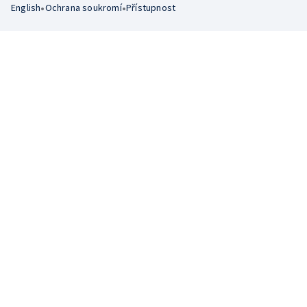
•
•
English
Ochrana soukromí
Přístupnost