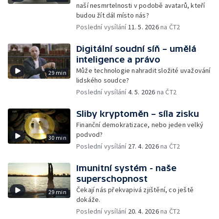
naší nesmrtelnosti v podobě avatarů, kteří
budou žít dál místo nás?
Poslední vysílání
11. 5. 2026
na ČT2
Digitální soudní síň – umělá
inteligence a právo
Může technologie nahradit složité uvažování
29 min
lidského soudce?
Poslední vysílání
4. 5. 2026
na ČT2
Sliby kryptoměn – síla zisku
Finanční demokratizace, nebo jeden velký
podvod?
30 min
Poslední vysílání
27. 4. 2026
na ČT2
Imunitní systém - naše
superschopnost
Čekají nás překvapivá zjištění, co ještě
29 min
dokáže.
Poslední vysílání
20. 4. 2026
na ČT2