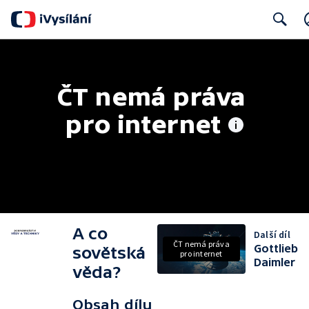
Search
ČT nemá práva 
pro internet
A co
Další díl
ČT nemá práva
Gottlieb
sovětská
pro internet
Daimler
věda?
Obsah dílu