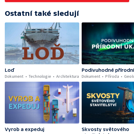
Ostatní také sledují
Loď
Podivuhodné přírodn
Dokument
Technologie
Architektura
Dokument
Příroda
Geol
Vyrob a expeduj
Skvosty světového