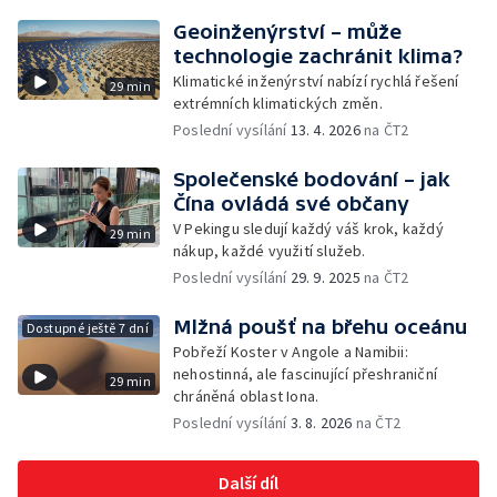
Geoinženýrství – může
technologie zachránit klima?
Klimatické inženýrství nabízí rychlá řešení
29 min
extrémních klimatických změn.
Poslední vysílání
13. 4. 2026
na ČT2
Společenské bodování – jak
Čína ovládá své občany
V Pekingu sledují každý váš krok, každý
29 min
nákup, každé využití služeb.
Poslední vysílání
29. 9. 2025
na ČT2
Mlžná poušť na břehu oceánu
Dostupné ještě 7 dní
Pobřeží Koster v Angole a Namibii:
nehostinná, ale fascinující přeshraniční
29 min
chráněná oblast Iona.
Poslední vysílání
3. 8. 2026
na ČT2
Další díl