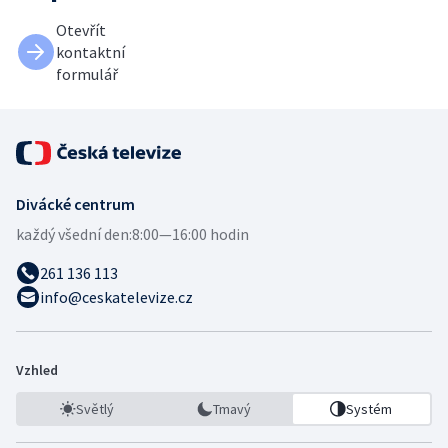
Otevřít
kontaktní
formulář
Divácké centrum
každý všední den:
8:00—16:00 hodin
261 136 113
info@ceskatelevize.cz
Vzhled
Světlý
Tmavý
Systém