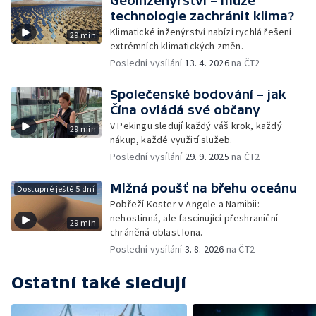
Geoinženýrství – může
technologie zachránit klima?
Klimatické inženýrství nabízí rychlá řešení
29 min
extrémních klimatických změn.
Poslední vysílání
13. 4. 2026
na ČT2
Společenské bodování – jak
Čína ovládá své občany
V Pekingu sledují každý váš krok, každý
29 min
nákup, každé využití služeb.
Poslední vysílání
29. 9. 2025
na ČT2
Mlžná poušť na břehu oceánu
Dostupné ještě 5 dní
Pobřeží Koster v Angole a Namibii:
nehostinná, ale fascinující přeshraniční
29 min
chráněná oblast Iona.
Poslední vysílání
3. 8. 2026
na ČT2
Ostatní také sledují