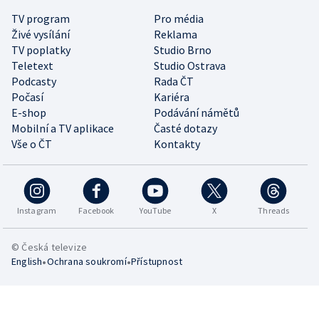
TV program
Pro média
Živé vysílání
Reklama
TV poplatky
Studio Brno
Teletext
Studio Ostrava
Podcasty
Rada ČT
Počasí
Kariéra
E-shop
Podávání námětů
Mobilní a TV aplikace
Časté dotazy
Vše o ČT
Kontakty
Instagram
Facebook
YouTube
X
Threads
© Česká televize
•
•
English
Ochrana soukromí
Přístupnost