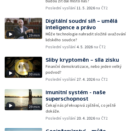
budou žít dál místo nás?
Poslední vysílání
11. 5. 2026
na ČT2
Digitální soudní síň – umělá
inteligence a právo
Může technologie nahradit složité uvažování
29 min
lidského soudce?
Poslední vysílání
4. 5. 2026
na ČT2
Sliby kryptoměn – síla zisku
Finanční demokratizace, nebo jeden velký
podvod?
30 min
Poslední vysílání
27. 4. 2026
na ČT2
Imunitní systém - naše
superschopnost
Čekají nás překvapivá zjištění, co ještě
29 min
dokáže.
Poslední vysílání
20. 4. 2026
na ČT2