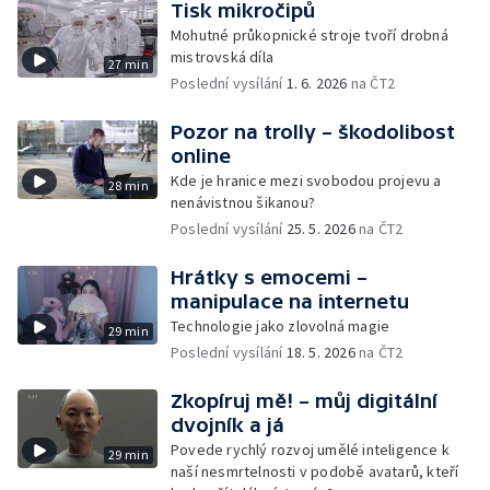
Tisk mikročipů
Mohutné průkopnické stroje tvoří drobná
mistrovská díla
27 min
Poslední vysílání
1. 6. 2026
na ČT2
Pozor na trolly – škodolibost
online
Kde je hranice mezi svobodou projevu a
28 min
nenávistnou šikanou?
Poslední vysílání
25. 5. 2026
na ČT2
Hrátky s emocemi –
manipulace na internetu
Technologie jako zlovolná magie
29 min
Poslední vysílání
18. 5. 2026
na ČT2
Zkopíruj mě! – můj digitální
dvojník a já
Povede rychlý rozvoj umělé inteligence k
29 min
naší nesmrtelnosti v podobě avatarů, kteří