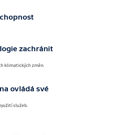
schopnost
logie zachránit
ích klimatických změn.
na ovládá své
yužití služeb.