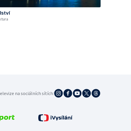
lství
ktura
elevize na sociálních sítích: