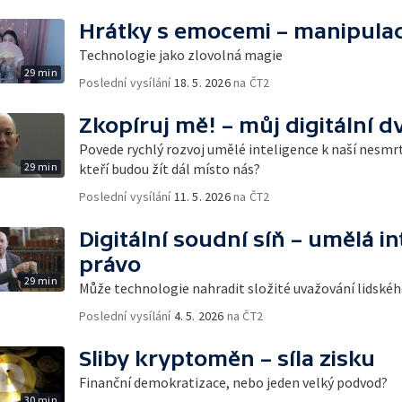
Hrátky s emocemi – manipulac
Technologie jako zlovolná magie
29 min
Poslední vysílání
18. 5. 2026
na ČT2
Zkopíruj mě! – můj digitální dv
Povede rychlý rozvoj umělé inteligence k naší nesmr
29 min
kteří budou žít dál místo nás?
Poslední vysílání
11. 5. 2026
na ČT2
Digitální soudní síň – umělá in
právo
29 min
Může technologie nahradit složité uvažování lidské
Poslední vysílání
4. 5. 2026
na ČT2
Sliby kryptoměn – síla zisku
Finanční demokratizace, nebo jeden velký podvod?
30 min