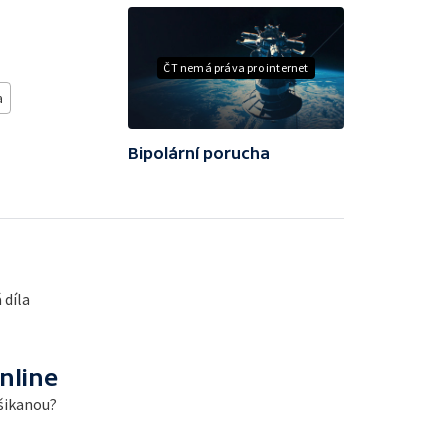
ČT nemá práva pro internet
a
Bipolární porucha
 díla
nline
 šikanou?