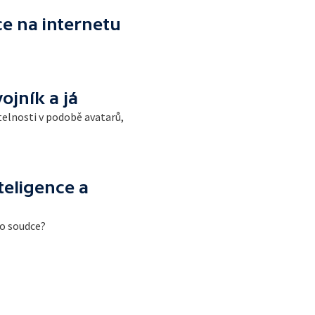
e na internetu
ojník a já
telnosti v podobě avatarů,
teligence a
ho soudce?