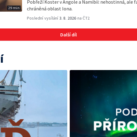
Pobřeží Koster v Angole a Namibii: nehostinná, ale fa
29 min
chráněná oblast Iona.
Poslední vysílání
3. 8. 2026
na ČT2
Další díl
í