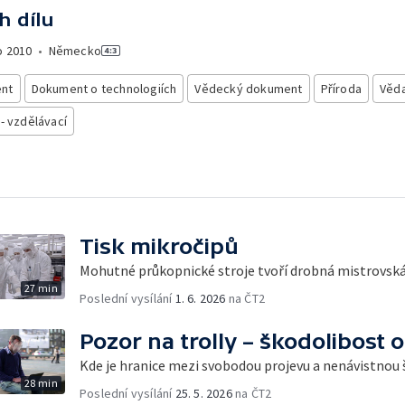
h dílu
o
2010
•
Německo
nt
Dokument o technologiích
Vědecký dokument
Příroda
Věd
 - vzdělávací
Tisk mikročipů
Mohutné průkopnické stroje tvoří drobná mistrovská
27 min
Poslední vysílání
1. 6. 2026
na ČT2
Pozor na trolly – škodolibost o
Kde je hranice mezi svobodou projevu a nenávistnou
28 min
Poslední vysílání
25. 5. 2026
na ČT2