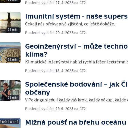
Poslední vysílání
27. 4. 2026
na ČT2
Imunitní systém - naše super
Čekají nás překvapivá zjištění, co ještě dokáže.
29 min
Poslední vysílání
20. 4. 2026
na ČT2
Geoinženýrství – může techno
klima?
29 min
Klimatické inženýrství nabízí rychlá řešení extrémn
Poslední vysílání
13. 4. 2026
na ČT2
Společenské bodování – jak Čí
občany
29 min
V Pekingu sledují každý váš krok, každý nákup, každé v
Poslední vysílání
29. 9. 2025
na ČT2
Mlžná poušť na břehu oceánu
 ještě 8 dní