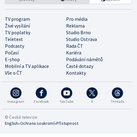
TV program
Pro média
Živé vysílání
Reklama
TV poplatky
Studio Brno
Teletext
Studio Ostrava
Podcasty
Rada ČT
Počasí
Kariéra
E-shop
Podávání námětů
Mobilní a TV aplikace
Časté dotazy
Vše o ČT
Kontakty
Instagram
Facebook
YouTube
X
Threads
© Česká televize
•
•
English
Ochrana soukromí
Přístupnost