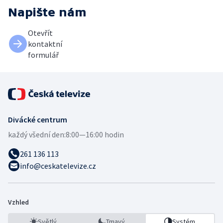
Napište nám
Otevřít
kontaktní
formulář
Divácké centrum
každý všední den:
8:00—16:00 hodin
261 136 113
info@ceskatelevize.cz
Vzhled
Světlý
Tmavý
Systém