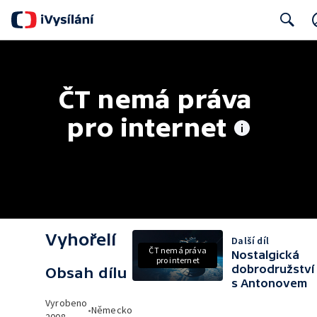
Search
ČT nemá práva 
pro internet
Vyhořelí
Další díl
ČT nemá práva
Nostalgická
pro internet
dobrodružství
Obsah dílu
s Antonovem
Vyrobeno
•
Německo