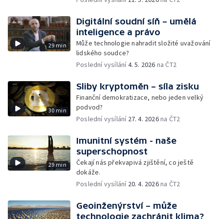
Digitální soudní síň – umělá
inteligence a právo
Může technologie nahradit složité uvažování
29 min
lidského soudce?
Poslední vysílání
4. 5. 2026
na ČT2
Sliby kryptoměn – síla zisku
Finanční demokratizace, nebo jeden velký
podvod?
30 min
Poslední vysílání
27. 4. 2026
na ČT2
Imunitní systém - naše
superschopnost
Čekají nás překvapivá zjištění, co ještě
29 min
dokáže.
Poslední vysílání
20. 4. 2026
na ČT2
Geoinženýrství – může
technologie zachránit klima?