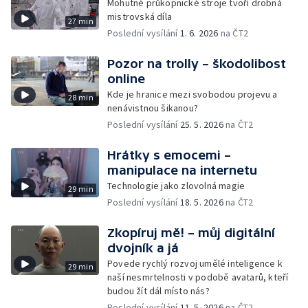
Mohutné průkopnické stroje tvoří drobná
mistrovská díla
27 min
Poslední vysílání
1. 6. 2026
na ČT2
Pozor na trolly – škodolibost
online
Kde je hranice mezi svobodou projevu a
28 min
nenávistnou šikanou?
Poslední vysílání
25. 5. 2026
na ČT2
Hrátky s emocemi –
manipulace na internetu
Technologie jako zlovolná magie
29 min
Poslední vysílání
18. 5. 2026
na ČT2
Zkopíruj mě! – můj digitální
dvojník a já
Povede rychlý rozvoj umělé inteligence k
29 min
naší nesmrtelnosti v podobě avatarů, kteří
budou žít dál místo nás?
Poslední vysílání
11. 5. 2026
na ČT2