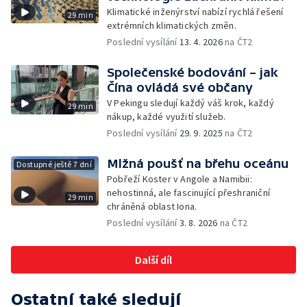
Klimatické inženýrství nabízí rychlá řešení
29 min
extrémních klimatických změn.
Poslední vysílání
13. 4. 2026
na ČT2
Společenské bodování – jak
Čína ovládá své občany
V Pekingu sledují každý váš krok, každý
29 min
nákup, každé využití služeb.
Poslední vysílání
29. 9. 2025
na ČT2
Mlžná poušť na břehu oceánu
Dostupné ještě 7 dní
Pobřeží Koster v Angole a Namibii:
nehostinná, ale fascinující přeshraniční
29 min
chráněná oblast Iona.
Poslední vysílání
3. 8. 2026
na ČT2
Další díl
Ostatní také sledují