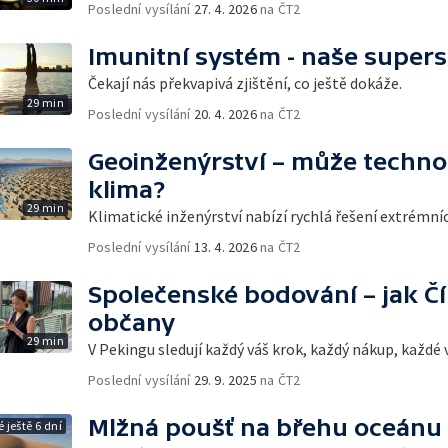
Poslední vysílání
27. 4. 2026
na ČT2
Imunitní systém - naše super
Čekají nás překvapivá zjištění, co ještě dokáže.
29 min
Poslední vysílání
20. 4. 2026
na ČT2
Geoinženýrství – může techno
klima?
29 min
Klimatické inženýrství nabízí rychlá řešení extrémn
Poslední vysílání
13. 4. 2026
na ČT2
Společenské bodování – jak Čí
občany
29 min
V Pekingu sledují každý váš krok, každý nákup, každé v
Poslední vysílání
29. 9. 2025
na ČT2
Mlžná poušť na břehu oceánu
 ještě 6 dní