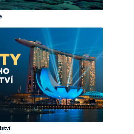
zy
lství