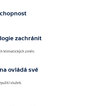
schopnost
logie zachránit
ích klimatických změn.
na ovládá své
yužití služeb.