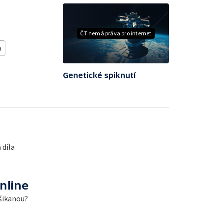
ČT nemá práva pro internet
a
Genetické spiknutí
 díla
nline
 šikanou?