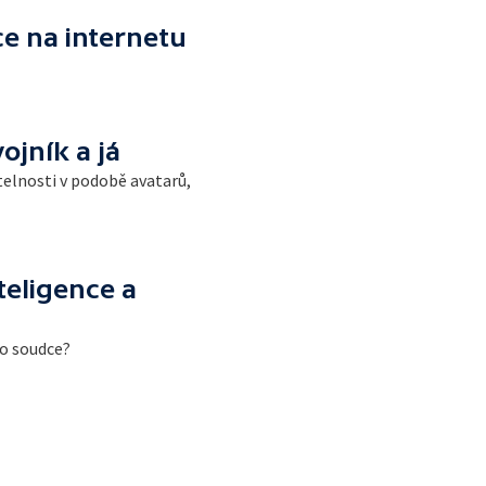
e na internetu
ojník a já
telnosti v podobě avatarů,
teligence a
ho soudce?