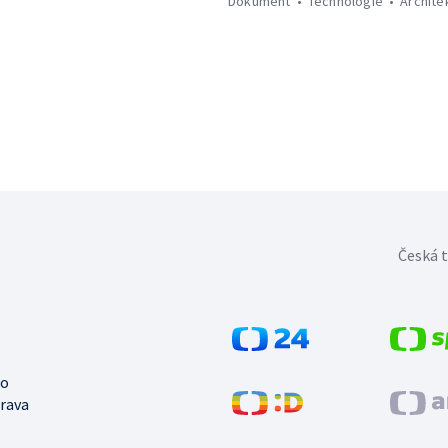
Dokument
Technologie
Archite
Česká t
no
trava