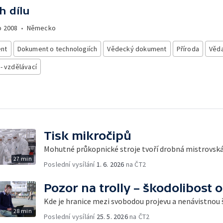
h dílu
o
2008
•
Německo
nt
Dokument o technologiích
Vědecký dokument
Příroda
Věd
 - vzdělávací
Tisk mikročipů
Mohutné průkopnické stroje tvoří drobná mistrovská
27 min
Poslední vysílání
1. 6. 2026
na ČT2
Pozor na trolly – škodolibost o
Kde je hranice mezi svobodou projevu a nenávistnou
28 min
Poslední vysílání
25. 5. 2026
na ČT2