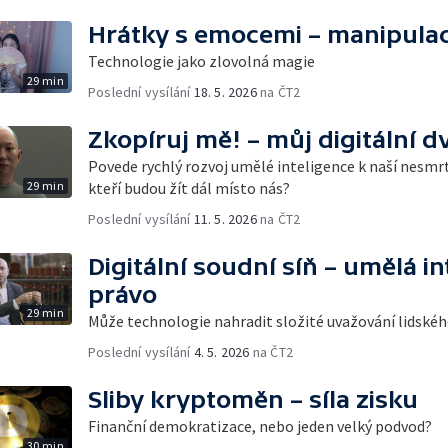
Hrátky s emocemi – manipulac
Technologie jako zlovolná magie
29 min
Poslední vysílání
18. 5. 2026
na ČT2
Zkopíruj mě! – můj digitální dv
Povede rychlý rozvoj umělé inteligence k naší nesmr
29 min
kteří budou žít dál místo nás?
Poslední vysílání
11. 5. 2026
na ČT2
Digitální soudní síň – umělá in
právo
29 min
Může technologie nahradit složité uvažování lidské
Poslední vysílání
4. 5. 2026
na ČT2
Sliby kryptoměn – síla zisku
Finanční demokratizace, nebo jeden velký podvod?
30 min