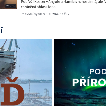
Pobřeží Koster v Angole a Namibii: nehostinná, ale fa
29 min
chráněná oblast Iona.
Poslední vysílání
3. 8. 2026
na ČT2
í