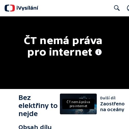
Search
ČT nemá práva 
pro internet
Bez
Další díl
ČT nemá práva
Zaostřeno
elektřiny to
pro internet
na oceány
nejde
Obsah dílu