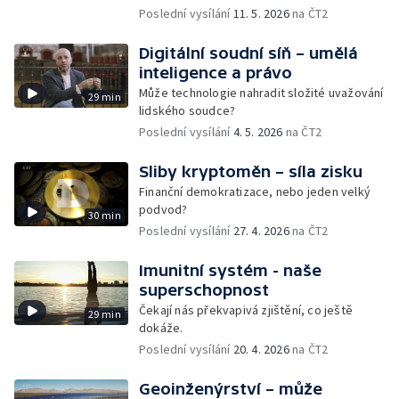
Poslední vysílání
11. 5. 2026
na ČT2
Digitální soudní síň – umělá
inteligence a právo
Může technologie nahradit složité uvažování
29 min
lidského soudce?
Poslední vysílání
4. 5. 2026
na ČT2
Sliby kryptoměn – síla zisku
Finanční demokratizace, nebo jeden velký
podvod?
30 min
Poslední vysílání
27. 4. 2026
na ČT2
Imunitní systém - naše
superschopnost
Čekají nás překvapivá zjištění, co ještě
29 min
dokáže.
Poslední vysílání
20. 4. 2026
na ČT2
Geoinženýrství – může