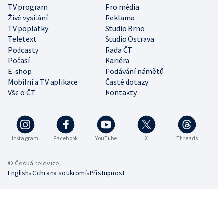
TV program
Pro média
Živé vysílání
Reklama
TV poplatky
Studio Brno
Teletext
Studio Ostrava
Podcasty
Rada ČT
Počasí
Kariéra
E-shop
Podávání námětů
Mobilní a TV aplikace
Časté dotazy
Vše o ČT
Kontakty
Instagram
Facebook
YouTube
X
Threads
© Česká televize
•
•
English
Ochrana soukromí
Přístupnost