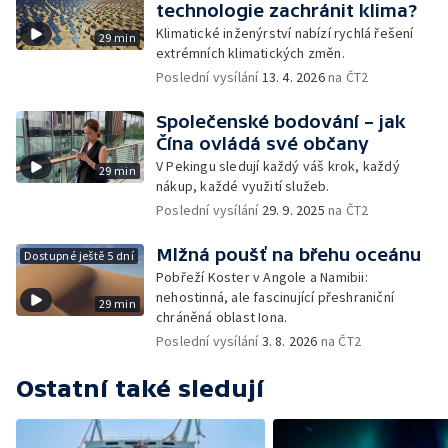
technologie zachránit klima?
Klimatické inženýrství nabízí rychlá řešení
29 min
extrémních klimatických změn.
Poslední vysílání
13. 4. 2026
na ČT2
Společenské bodování – jak
Čína ovládá své občany
V Pekingu sledují každý váš krok, každý
29 min
nákup, každé využití služeb.
Poslední vysílání
29. 9. 2025
na ČT2
Mlžná poušť na břehu oceánu
Dostupné ještě 5 dní
Pobřeží Koster v Angole a Namibii:
nehostinná, ale fascinující přeshraniční
29 min
chráněná oblast Iona.
Poslední vysílání
3. 8. 2026
na ČT2
Ostatní také sledují