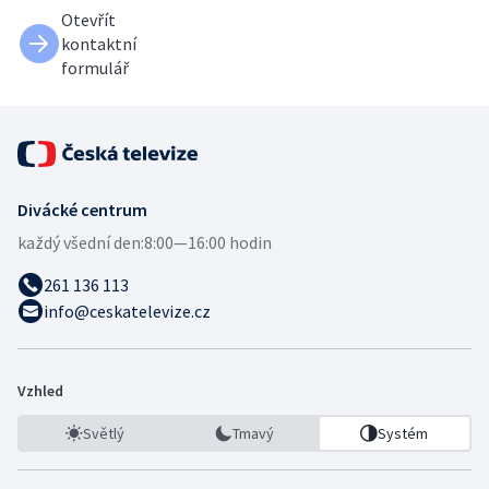
Otevřít
kontaktní
formulář
Divácké centrum
každý všední den:
8:00—16:00 hodin
261 136 113
info@ceskatelevize.cz
Vzhled
Světlý
Tmavý
Systém