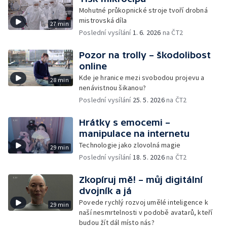
Mohutné průkopnické stroje tvoří drobná
mistrovská díla
27 min
Poslední vysílání
1. 6. 2026
na ČT2
Pozor na trolly – škodolibost
online
Kde je hranice mezi svobodou projevu a
28 min
nenávistnou šikanou?
Poslední vysílání
25. 5. 2026
na ČT2
Hrátky s emocemi –
manipulace na internetu
Technologie jako zlovolná magie
29 min
Poslední vysílání
18. 5. 2026
na ČT2
Zkopíruj mě! – můj digitální
dvojník a já
Povede rychlý rozvoj umělé inteligence k
29 min
naší nesmrtelnosti v podobě avatarů, kteří
budou žít dál místo nás?