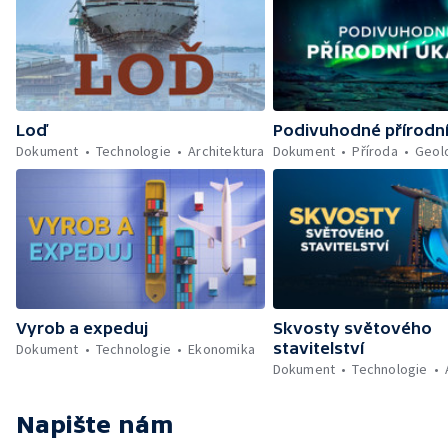
Loď
Podivuhodné přírodn
Dokument
Technologie
Architektura
Dokument
Příroda
Geol
Vyrob a expeduj
Skvosty světového
stavitelství
Dokument
Technologie
Ekonomika
Dokument
Technologie
Napište nám