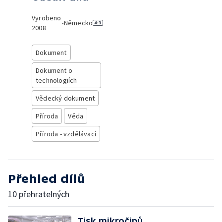
Vyrobeno
•
Německo
2008
Dokument
Dokument o
technologiích
Vědecký dokument
Příroda
Věda
Příroda - vzdělávací
Přehled dílů
10 přehratelných
Tisk mikročipů