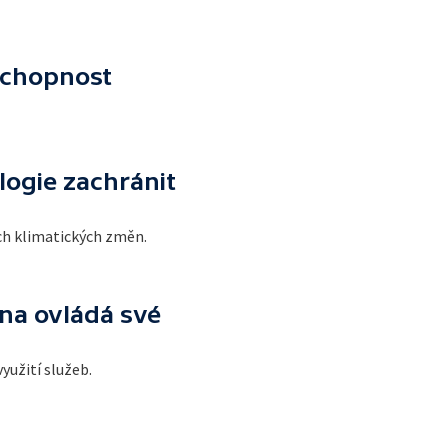
schopnost
logie zachránit
ích klimatických změn.
na ovládá své
yužití služeb.