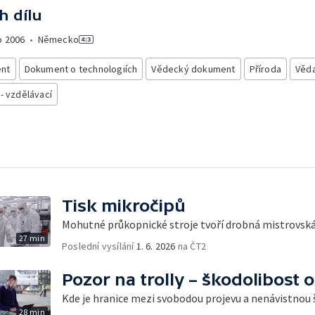
h dílu
o
2006
•
Německo
nt
Dokument o technologiích
Vědecký dokument
Příroda
Věd
 - vzdělávací
Tisk mikročipů
Mohutné průkopnické stroje tvoří drobná mistrovská
27 min
Poslední vysílání
1. 6. 2026
na ČT2
Pozor na trolly – škodolibost o
Kde je hranice mezi svobodou projevu a nenávistnou
28 min