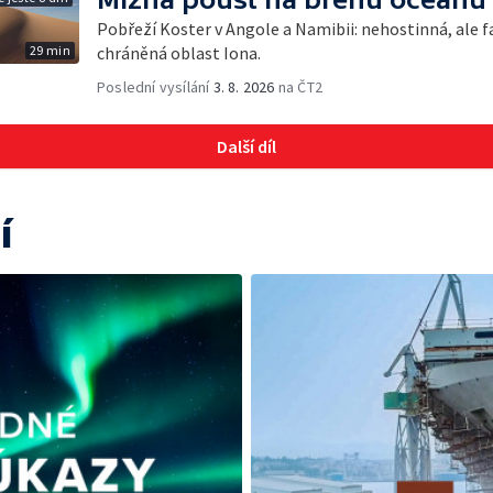
Pobřeží Koster v Angole a Namibii: nehostinná, ale fa
29 min
chráněná oblast Iona.
Poslední vysílání
3. 8. 2026
na ČT2
Další díl
í