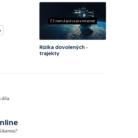
ČT nemá práva pro internet
a
Rizika dovolených -
trajekty
 díla
nline
 šikanou?