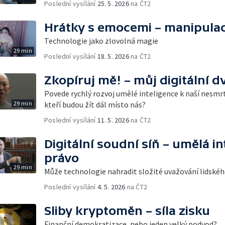
Poslední vysílání
25. 5. 2026
na ČT2
Hrátky s emocemi – manipulac
Technologie jako zlovolná magie
29 min
Poslední vysílání
18. 5. 2026
na ČT2
Zkopíruj mě! – můj digitální dv
Povede rychlý rozvoj umělé inteligence k naší nesmr
29 min
kteří budou žít dál místo nás?
Poslední vysílání
11. 5. 2026
na ČT2
Digitální soudní síň – umělá in
právo
29 min
Může technologie nahradit složité uvažování lidské
Poslední vysílání
4. 5. 2026
na ČT2
Sliby kryptoměn – síla zisku
Finanční demokratizace, nebo jeden velký podvod?