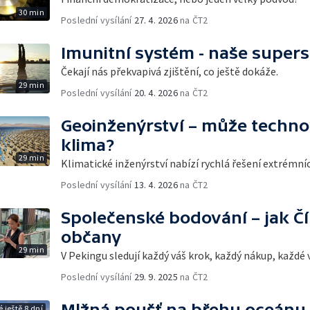
30 min
Poslední vysílání
27. 4. 2026
na ČT2
Imunitní systém - naše super
Čekají nás překvapivá zjištění, co ještě dokáže.
29 min
Poslední vysílání
20. 4. 2026
na ČT2
Geoinženýrství – může techno
klima?
29 min
Klimatické inženýrství nabízí rychlá řešení extrémn
Poslední vysílání
13. 4. 2026
na ČT2
Společenské bodování – jak Čí
občany
29 min
V Pekingu sledují každý váš krok, každý nákup, každé v
Poslední vysílání
29. 9. 2025
na ČT2
Mlžná poušť na břehu oceánu
 ještě 8 dní