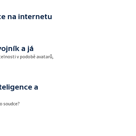
e na internetu
ojník a já
telnosti v podobě avatarů,
teligence a
ho soudce?