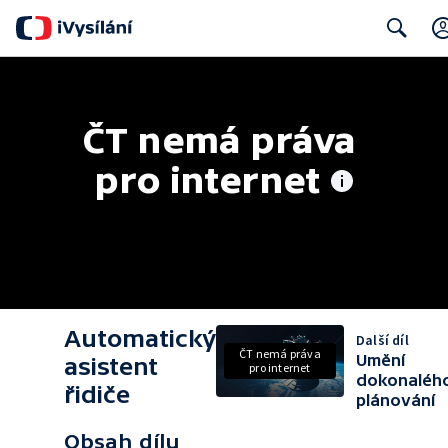
Search
ČT nemá práva 
pro internet
Automatický
Další díl
ČT nemá práva
Umění
asistent
pro internet
dokonaléh
řidiče
plánování
Obsah dílu