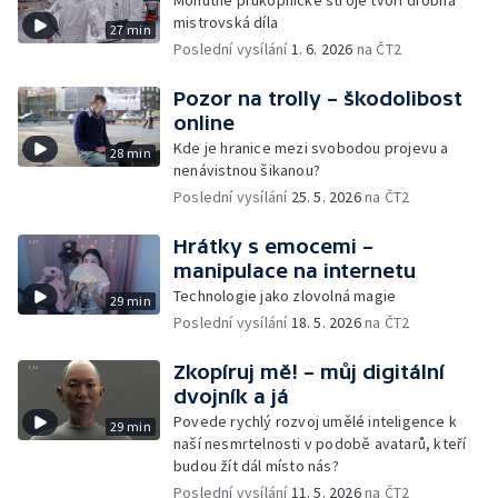
Mohutné průkopnické stroje tvoří drobná
mistrovská díla
27 min
Poslední vysílání
1. 6. 2026
na ČT2
Pozor na trolly – škodolibost
online
Kde je hranice mezi svobodou projevu a
28 min
nenávistnou šikanou?
Poslední vysílání
25. 5. 2026
na ČT2
Hrátky s emocemi –
manipulace na internetu
Technologie jako zlovolná magie
29 min
Poslední vysílání
18. 5. 2026
na ČT2
Zkopíruj mě! – můj digitální
dvojník a já
Povede rychlý rozvoj umělé inteligence k
29 min
naší nesmrtelnosti v podobě avatarů, kteří
budou žít dál místo nás?
Poslední vysílání
11. 5. 2026
na ČT2