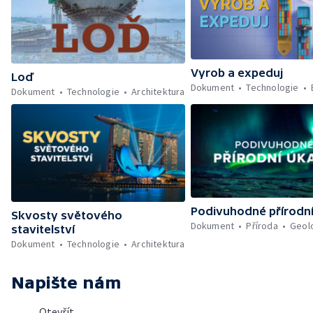
Vyrob a expeduj
Loď
Dokument
Technologie
Dokument
Technologie
Architektura
Podivuhodné přírodn
Skvosty světového
Dokument
Příroda
Geol
stavitelství
Dokument
Technologie
Architektura
Napište nám
Otevřít