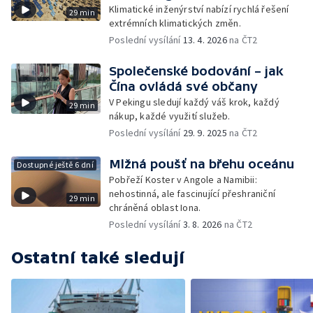
Klimatické inženýrství nabízí rychlá řešení
29 min
extrémních klimatických změn.
Poslední vysílání
13. 4. 2026
na ČT2
Společenské bodování – jak
Čína ovládá své občany
V Pekingu sledují každý váš krok, každý
29 min
nákup, každé využití služeb.
Poslední vysílání
29. 9. 2025
na ČT2
Mlžná poušť na břehu oceánu
Dostupné ještě 6 dní
Pobřeží Koster v Angole a Namibii:
nehostinná, ale fascinující přeshraniční
29 min
chráněná oblast Iona.
Poslední vysílání
3. 8. 2026
na ČT2
Ostatní také sledují