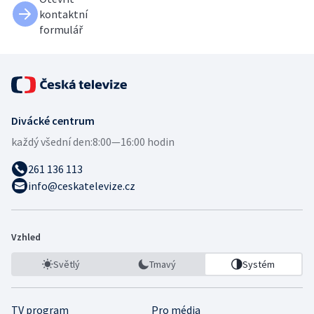
kontaktní
formulář
Divácké centrum
každý všední den:
8:00—16:00 hodin
261 136 113
info@ceskatelevize.cz
Vzhled
Světlý
Tmavý
Systém
TV program
Pro média