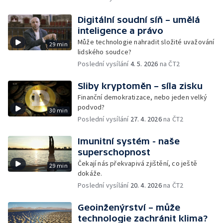
Digitální soudní síň – umělá
inteligence a právo
Může technologie nahradit složité uvažování
29 min
lidského soudce?
Poslední vysílání
4. 5. 2026
na ČT2
Sliby kryptoměn – síla zisku
Finanční demokratizace, nebo jeden velký
podvod?
30 min
Poslední vysílání
27. 4. 2026
na ČT2
Imunitní systém - naše
superschopnost
Čekají nás překvapivá zjištění, co ještě
29 min
dokáže.
Poslední vysílání
20. 4. 2026
na ČT2
Geoinženýrství – může
technologie zachránit klima?