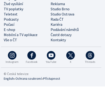
Živé vysílání
Reklama
TV poplatky
Studio Brno
Teletext
Studio Ostrava
Podcasty
Rada ČT
Počasí
Kariéra
E-shop
Podávání námětů
Mobilní a TV aplikace
Časté dotazy
Vše o ČT
Kontakty
Instagram
Facebook
YouTube
X
Threads
© Česká televize
•
•
English
Ochrana soukromí
Přístupnost