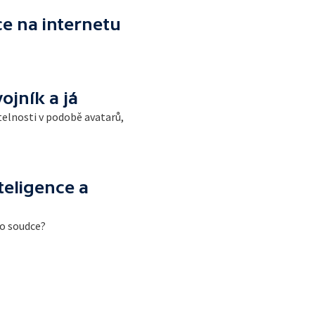
e na internetu
ojník a já
telnosti v podobě avatarů,
teligence a
ho soudce?