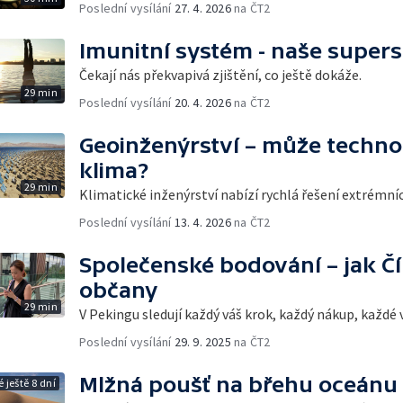
Poslední vysílání
27. 4. 2026
na ČT2
Imunitní systém - naše super
Čekají nás překvapivá zjištění, co ještě dokáže.
29 min
Poslední vysílání
20. 4. 2026
na ČT2
Geoinženýrství – může techno
klima?
29 min
Klimatické inženýrství nabízí rychlá řešení extrémn
Poslední vysílání
13. 4. 2026
na ČT2
Společenské bodování – jak Čí
občany
29 min
V Pekingu sledují každý váš krok, každý nákup, každé v
Poslední vysílání
29. 9. 2025
na ČT2
Mlžná poušť na břehu oceánu
 ještě 8 dní