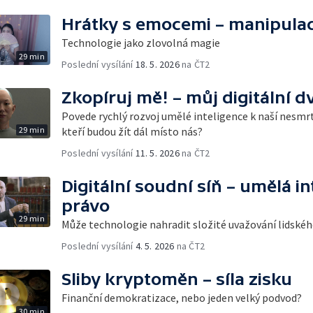
Hrátky s emocemi – manipulac
Technologie jako zlovolná magie
29 min
Poslední vysílání
18. 5. 2026
na ČT2
Zkopíruj mě! – můj digitální dv
Povede rychlý rozvoj umělé inteligence k naší nesmr
29 min
kteří budou žít dál místo nás?
Poslední vysílání
11. 5. 2026
na ČT2
Digitální soudní síň – umělá in
právo
29 min
Může technologie nahradit složité uvažování lidské
Poslední vysílání
4. 5. 2026
na ČT2
Sliby kryptoměn – síla zisku
Finanční demokratizace, nebo jeden velký podvod?
30 min