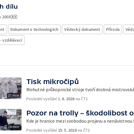
h dílu
o
2003
nt
Dokument o technologiích
Vědecký dokument
Příroda
Věd
 - vzdělávací
Tisk mikročipů
Mohutné průkopnické stroje tvoří drobná mistrovská
27 min
Poslední vysílání
1. 6. 2026
na ČT2
Pozor na trolly – škodolibost o
Kde je hranice mezi svobodou projevu a nenávistnou
28 min
Poslední vysílání
25. 5. 2026
na ČT2