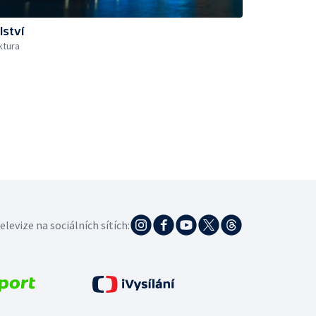
lství
ktura
elevize na sociálních sítích: