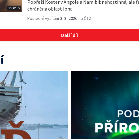
Pobřeží Koster v Angole a Namibii: nehostinná, ale fa
29 min
chráněná oblast Iona.
Poslední vysílání
3. 8. 2026
na ČT2
Další díl
í