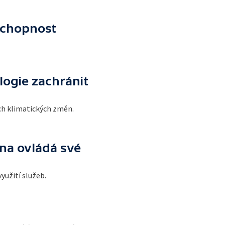
schopnost
logie zachránit
ích klimatických změn.
na ovládá své
yužití služeb.