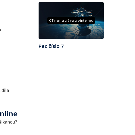
ČT nemá práva pro internet
a
Pec číslo 7
 díla
nline
 šikanou?