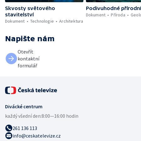
Skvosty světového
Podivuhodné přírodn
stavitelství
Dokument
Příroda
Geol
Dokument
Technologie
Architektura
Napište nám
Otevřít
kontaktní
formulář
Divácké centrum
každý všední den:
8:00—16:00 hodin
261 136 113
info@ceskatelevize.cz