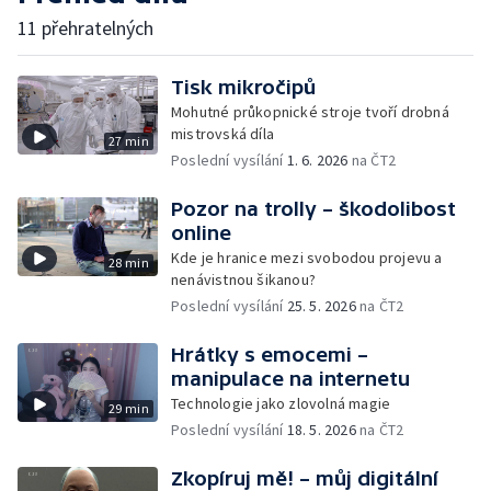
11 přehratelných
Tisk mikročipů
Mohutné průkopnické stroje tvoří drobná
mistrovská díla
27 min
Poslední vysílání
1. 6. 2026
na ČT2
Pozor na trolly – škodolibost
online
Kde je hranice mezi svobodou projevu a
28 min
nenávistnou šikanou?
Poslední vysílání
25. 5. 2026
na ČT2
Hrátky s emocemi –
manipulace na internetu
Technologie jako zlovolná magie
29 min
Poslední vysílání
18. 5. 2026
na ČT2
Zkopíruj mě! – můj digitální