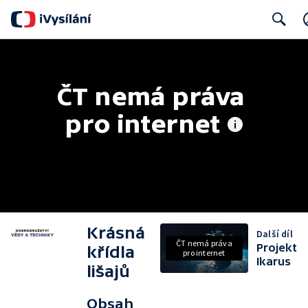
Search
ČT nemá práva 
pro internet
Krásná
Další díl
ČT nemá práva
Projekt
křídla
pro internet
Ikarus
lišajů
Obsah