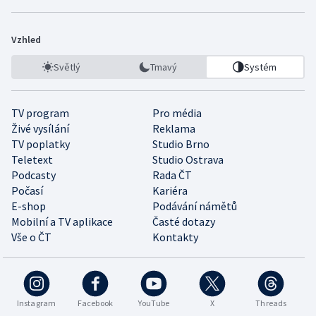
Vzhled
Světlý
Tmavý
Systém
TV program
Pro média
Živé vysílání
Reklama
TV poplatky
Studio Brno
Teletext
Studio Ostrava
Podcasty
Rada ČT
Počasí
Kariéra
E-shop
Podávání námětů
Mobilní a TV aplikace
Časté dotazy
Vše o ČT
Kontakty
Instagram
Facebook
YouTube
X
Threads