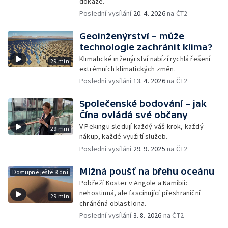
dokáže.
Poslední vysílání
20. 4. 2026
na ČT2
Geoinženýrství – může
technologie zachránit klima?
Klimatické inženýrství nabízí rychlá řešení
29 min
extrémních klimatických změn.
Poslední vysílání
13. 4. 2026
na ČT2
Společenské bodování – jak
Čína ovládá své občany
V Pekingu sledují každý váš krok, každý
29 min
nákup, každé využití služeb.
Poslední vysílání
29. 9. 2025
na ČT2
Mlžná poušť na břehu oceánu
Dostupné ještě 8 dní
Pobřeží Koster v Angole a Namibii:
nehostinná, ale fascinující přeshraniční
29 min
chráněná oblast Iona.
Poslední vysílání
3. 8. 2026
na ČT2