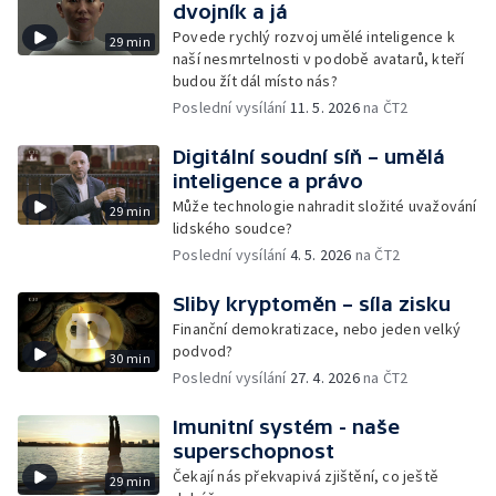
dvojník a já
Povede rychlý rozvoj umělé inteligence k
29 min
naší nesmrtelnosti v podobě avatarů, kteří
budou žít dál místo nás?
Poslední vysílání
11. 5. 2026
na ČT2
Digitální soudní síň – umělá
inteligence a právo
Může technologie nahradit složité uvažování
29 min
lidského soudce?
Poslední vysílání
4. 5. 2026
na ČT2
Sliby kryptoměn – síla zisku
Finanční demokratizace, nebo jeden velký
podvod?
30 min
Poslední vysílání
27. 4. 2026
na ČT2
Imunitní systém - naše
superschopnost
Čekají nás překvapivá zjištění, co ještě
29 min