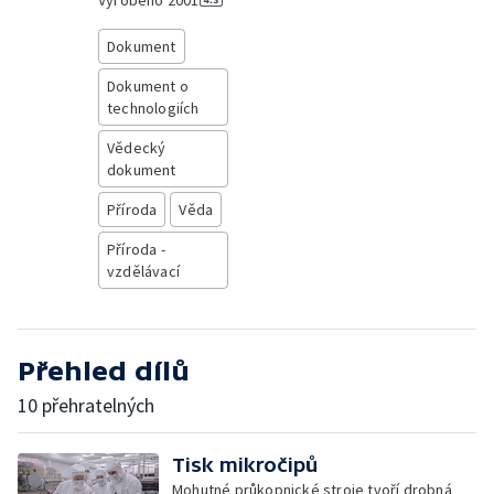
Vyrobeno
2001
Dokument
Dokument o
technologiích
Vědecký
dokument
Příroda
Věda
Příroda -
vzdělávací
Přehled dílů
10 přehratelných
Tisk mikročipů
Mohutné průkopnické stroje tvoří drobná