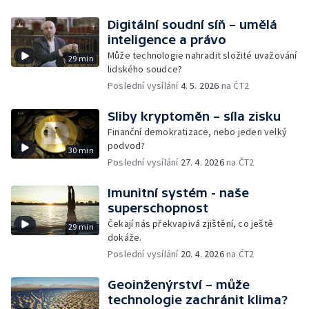
Digitální soudní síň – umělá
inteligence a právo
Může technologie nahradit složité uvažování
29 min
lidského soudce?
Poslední vysílání
4. 5. 2026
na ČT2
Sliby kryptoměn – síla zisku
Finanční demokratizace, nebo jeden velký
podvod?
30 min
Poslední vysílání
27. 4. 2026
na ČT2
Imunitní systém - naše
superschopnost
Čekají nás překvapivá zjištění, co ještě
29 min
dokáže.
Poslední vysílání
20. 4. 2026
na ČT2
Geoinženýrství – může
technologie zachránit klima?