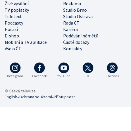
Živé vysílání
Reklama
TV poplatky
Studio Brno
Teletext
Studio Ostrava
Podcasty
Rada ČT
Počasí
Kariéra
E-shop
Podávání námětů
Mobilní a TV aplikace
Časté dotazy
Vše o ČT
Kontakty
Instagram
Facebook
YouTube
X
Threads
© Česká televize
•
•
English
Ochrana soukromí
Přístupnost