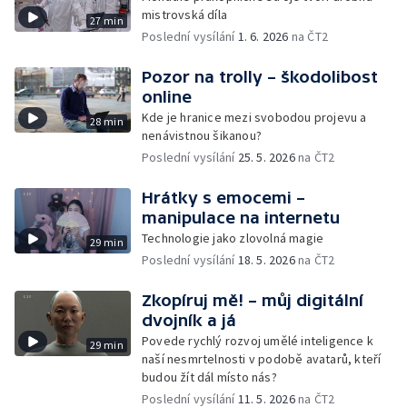
mistrovská díla
27 min
Poslední vysílání
1. 6. 2026
na ČT2
Pozor na trolly – škodolibost
online
Kde je hranice mezi svobodou projevu a
28 min
nenávistnou šikanou?
Poslední vysílání
25. 5. 2026
na ČT2
Hrátky s emocemi –
manipulace na internetu
Technologie jako zlovolná magie
29 min
Poslední vysílání
18. 5. 2026
na ČT2
Zkopíruj mě! – můj digitální
dvojník a já
Povede rychlý rozvoj umělé inteligence k
29 min
naší nesmrtelnosti v podobě avatarů, kteří
budou žít dál místo nás?
Poslední vysílání
11. 5. 2026
na ČT2