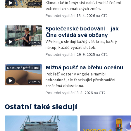
Klimatické inženýrství nabízí rychlá řešení
29 min
extrémních klimatických změn.
Poslední vysílání
13. 4. 2026
na ČT2
Společenské bodování – jak
Čína ovládá své občany
V Pekingu sledují každý váš krok, každý
29 min
nákup, každé využití služeb.
Poslední vysílání
29. 9. 2025
na ČT2
Mlžná poušť na břehu oceánu
Dostupné ještě 5 dní
Pobřeží Koster v Angole a Namibii:
nehostinná, ale fascinující přeshraniční
29 min
chráněná oblast Iona.
Poslední vysílání
3. 8. 2026
na ČT2
Ostatní také sledují