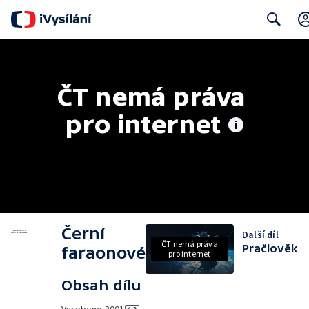
Search
ČT nemá práva 
pro internet
Černí
Další díl
ČT nemá práva
Pračlověk
faraonové
pro internet
Obsah dílu