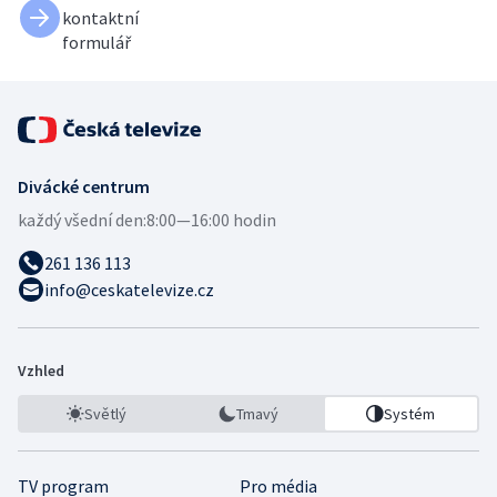
kontaktní
formulář
Divácké centrum
každý všední den:
8:00—16:00 hodin
261 136 113
info@ceskatelevize.cz
Vzhled
Světlý
Tmavý
Systém
TV program
Pro média