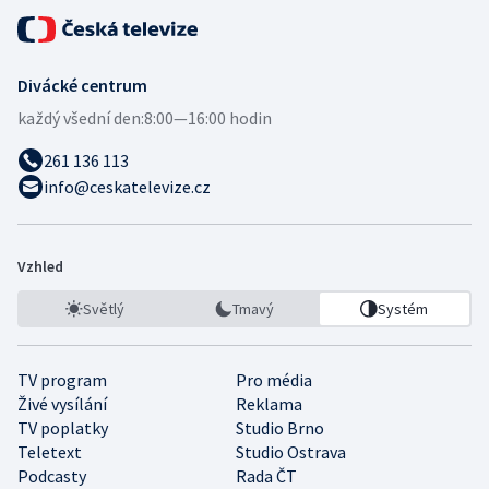
Divácké centrum
každý všední den:
8:00—16:00 hodin
261 136 113
info@ceskatelevize.cz
Vzhled
Světlý
Tmavý
Systém
TV program
Pro média
Živé vysílání
Reklama
TV poplatky
Studio Brno
Teletext
Studio Ostrava
Podcasty
Rada ČT