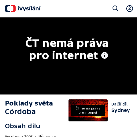
Search
ČT nemá práva 
pro internet
Poklady světa
Další díl
ČT nemá práva
Córdoba
Sydney
pro internet
Obsah dílu
Vyrobeno
2008
•
Německo