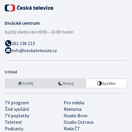
Divácké centrum
každý všední den:
8:00—16:00 hodin
261 136 113
info@ceskatelevize.cz
Vzhled
Světlý
Tmavý
Systém
TV program
Pro média
Živé vysílání
Reklama
TV poplatky
Studio Brno
Teletext
Studio Ostrava
Podcasty
Rada ČT