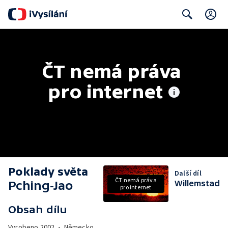
C
Search
ČT nemá práva 
pro internet
Poklady světa
Další díl
ČT nemá práva
Pching-Jao
Willemstad
pro internet
Obsah dílu
Vyrobeno
2002
•
Německo