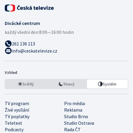
Divácké centrum
každý všední den:
8:00—16:00 hodin
261 136 113
info@ceskatelevize.cz
Vzhled
Světlý
Tmavý
Systém
TV program
Pro média
Živé vysílání
Reklama
TV poplatky
Studio Brno
Teletext
Studio Ostrava
Podcasty
Rada ČT