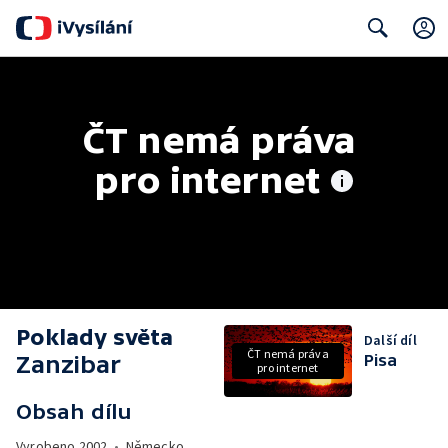
Search
ČT nemá práva 
pro internet
Poklady světa
Další díl
ČT nemá práva
Zanzibar
Pisa
pro internet
Obsah dílu
Vyrobeno
2002
•
Německo