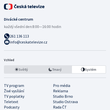
Divácké centrum
každý všední den:
8:00—16:00 hodin
261 136 113
info@ceskatelevize.cz
Vzhled
Světlý
Tmavý
Systém
TV program
Pro média
Živé vysílání
Reklama
TV poplatky
Studio Brno
Teletext
Studio Ostrava
Podcasty
Rada ČT