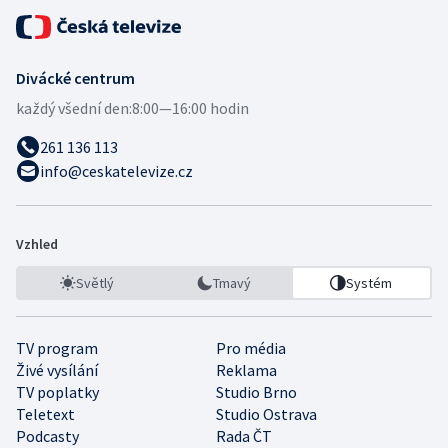
Divácké centrum
každý všední den:
8:00—16:00 hodin
261 136 113
info@ceskatelevize.cz
Vzhled
Světlý
Tmavý
Systém
TV program
Pro média
Živé vysílání
Reklama
TV poplatky
Studio Brno
Teletext
Studio Ostrava
Podcasty
Rada ČT