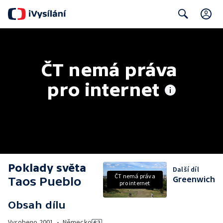
C
Search
ČT nemá práva 
pro internet
Poklady světa
Další díl
ČT nemá práva
Taos Pueblo
Greenwich
pro internet
Obsah dílu
Vyrobeno
2001
•
Německo