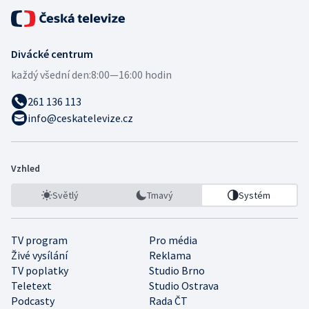
Divácké centrum
každý všední den:
8:00—16:00 hodin
261 136 113
info@ceskatelevize.cz
Vzhled
Světlý
Tmavý
Systém
TV program
Pro média
Živé vysílání
Reklama
TV poplatky
Studio Brno
Teletext
Studio Ostrava
Podcasty
Rada ČT