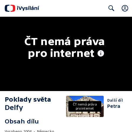
Search
ČT nemá práva 
pro internet
Poklady světa
Další díl
ČT nemá práva
Delfy
Petra
pro internet
Obsah dílu
Vyrobeno
2004
•
Německo