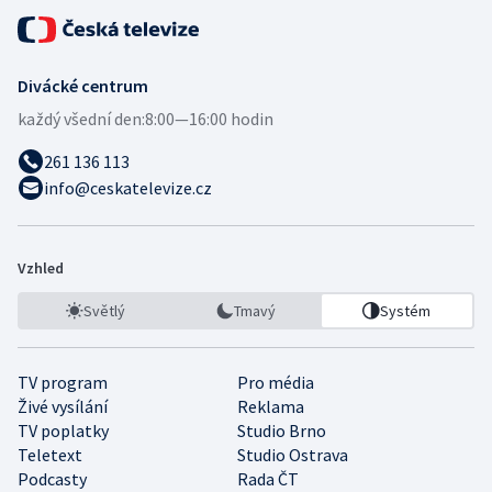
Divácké centrum
každý všední den:
8:00—16:00 hodin
261 136 113
info@ceskatelevize.cz
Vzhled
Světlý
Tmavý
Systém
TV program
Pro média
Živé vysílání
Reklama
TV poplatky
Studio Brno
Teletext
Studio Ostrava
Podcasty
Rada ČT