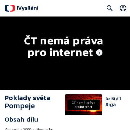
Search
ČT nemá práva 
pro internet
Poklady světa
Další díl
ČT nemá práva
Pompeje
Riga
pro internet
Obsah dílu
Vyrobeno
2000
•
Německo