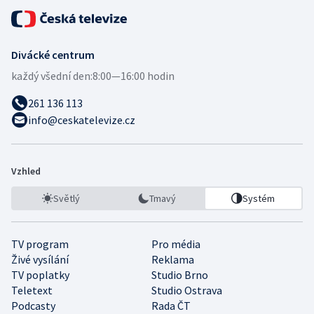
Divácké centrum
každý všední den:
8:00—16:00 hodin
261 136 113
info@ceskatelevize.cz
Vzhled
Světlý
Tmavý
Systém
TV program
Pro média
Živé vysílání
Reklama
TV poplatky
Studio Brno
Teletext
Studio Ostrava
Podcasty
Rada ČT