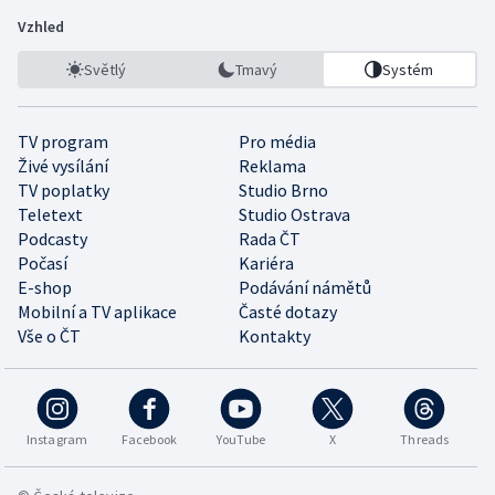
Vzhled
Světlý
Tmavý
Systém
TV program
Pro média
Živé vysílání
Reklama
TV poplatky
Studio Brno
Teletext
Studio Ostrava
Podcasty
Rada ČT
Počasí
Kariéra
E-shop
Podávání námětů
Mobilní a TV aplikace
Časté dotazy
Vše o ČT
Kontakty
Instagram
Facebook
YouTube
X
Threads