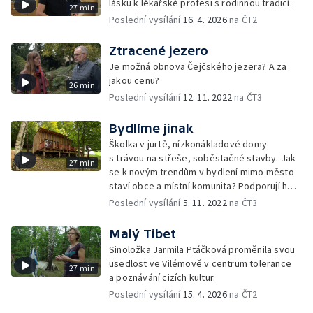
lásku k lékařské profesi s rodinnou tradicí.
27 min
Poslední vysílání
16. 4. 2026
na ČT2
Ztracené jezero
Je možná obnova Čejčského jezera? A za
jakou cenu?
26 min
Poslední vysílání
12. 11. 2022
na ČT3
Bydlíme jinak
Školka v jurtě, nízkonákladové domy
s trávou na střeše, soběstačné stavby. Jak
27 min
se k novým trendům v bydlení mimo město
staví obce a místní komunita? Podporují ho
nebo jsou nedůvěřiví?
Poslední vysílání
5. 11. 2022
na ČT3
Malý Tibet
Sinoložka Jarmila Ptáčková proměnila svou
usedlost ve Vilémově v centrum tolerance
27 min
a poznávání cizích kultur.
Poslední vysílání
15. 4. 2026
na ČT2