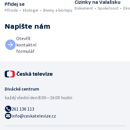
Cizinky na Valašsku
Přidej se
Dokument
Společnost
Eko
Příroda
Ekologie
Biomy a biotopy
Napište nám
Otevřít
kontaktní
formulář
Divácké centrum
každý všední den:
8:00—16:00 hodin
261 136 113
info@ceskatelevize.cz