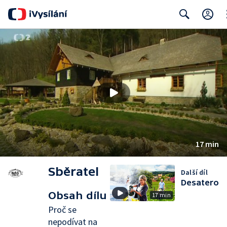
Cl
Search
17 min
Sběratel
Další díl
Desatero
Obsah dílu
17 min
Proč se
nepodívat na