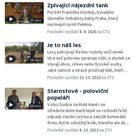
Zpívající nájezdní tank
Portrét Františka Korduly, bývalého
slavného fotbalisty Dukly Praha, který
27 min
nastoupil i proti Pelému.
Poslední vysílání
8. 4. 2026
na ČT2
Je to náš les
Lesy pokrývají třetinu rozlohy naší země.
Více než polovinu spravuje stát, o zbytek se
26 min
starají obce, církev nebo fyzické osoby.
Jaké radosti a strasti prožívají lidé, kteří
o lesy pečují?
Poslední vysílání
15. 10. 2022
na ČT3
Starostové - poloviční
popeláři
V obci Sudice na Malé Hané i ve
26 min
středočeském Karlštejně se rozhodli řešit
odpady vlastní cestou a založili komunální
firmu. Byl to odvážný krok, kterého ale dnes
nelitují.
Poslední vysílání
8. 10. 2022
na ČT3