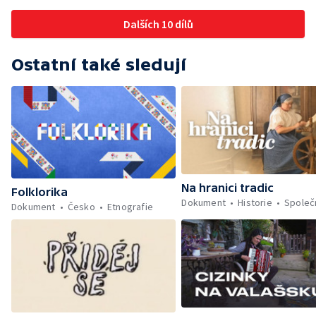
Dalších 10 dílů
Ostatní také sledují
Na hranici tradic
Folklorika
Dokument
Historie
Společ
Dokument
Česko
Etnografie