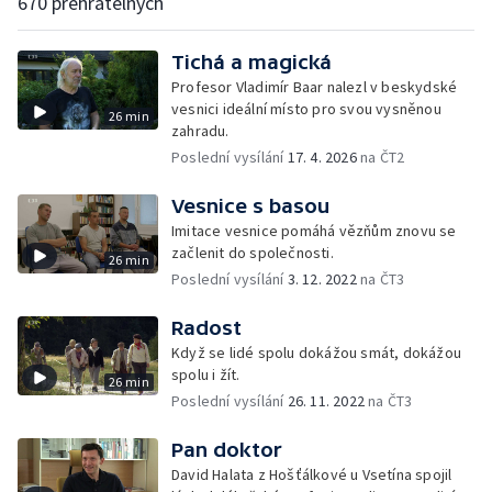
670 přehratelných
Tichá a magická
Profesor Vladimír Baar nalezl v beskydské
vesnici ideální místo pro svou vysněnou
26 min
zahradu.
Poslední vysílání
17. 4. 2026
na ČT2
Vesnice s basou
Imitace vesnice pomáhá vězňům znovu se
začlenit do společnosti.
26 min
Poslední vysílání
3. 12. 2022
na ČT3
Radost
Když se lidé spolu dokážou smát, dokážou
spolu i žít.
26 min
Poslední vysílání
26. 11. 2022
na ČT3
Pan doktor
David Halata z Hošťálkové u Vsetína spojil