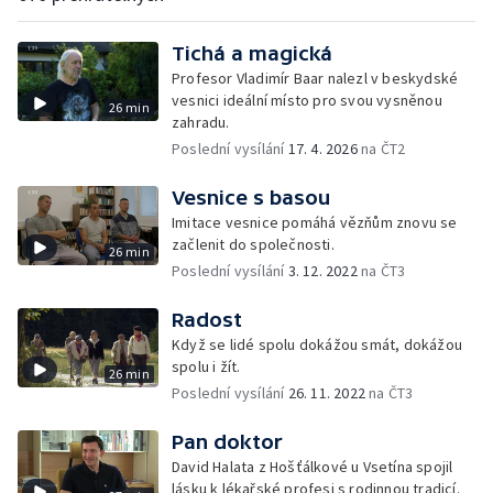
Tichá a magická
Profesor Vladimír Baar nalezl v beskydské
vesnici ideální místo pro svou vysněnou
26 min
zahradu.
Poslední vysílání
17. 4. 2026
na ČT2
Vesnice s basou
Imitace vesnice pomáhá vězňům znovu se
začlenit do společnosti.
26 min
Poslední vysílání
3. 12. 2022
na ČT3
Radost
Když se lidé spolu dokážou smát, dokážou
spolu i žít.
26 min
Poslední vysílání
26. 11. 2022
na ČT3
Pan doktor
David Halata z Hošťálkové u Vsetína spojil
lásku k lékařské profesi s rodinnou tradicí.