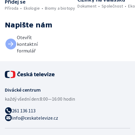
Přidej se
Dokument
Společnost
Eko
Příroda
Ekologie
Biomy a biotopy
Napište nám
Otevřít
kontaktní
formulář
Divácké centrum
každý všední den:
8:00—16:00 hodin
261 136 113
info@ceskatelevize.cz