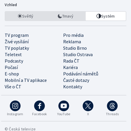
Vzhled
Světlý
Tmavý
Systém
TV program
Pro média
Živé vysílání
Reklama
TV poplatky
Studio Brno
Teletext
Studio Ostrava
Podcasty
Rada ČT
Počasí
Kariéra
E-shop
Podávání námětů
Mobilní a TV aplikace
Časté dotazy
Vše o ČT
Kontakty
Instagram
Facebook
YouTube
X
Threads
© Česká televize