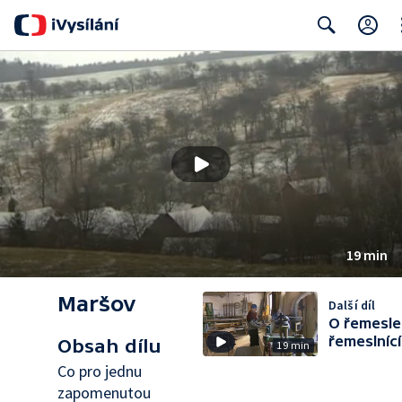
Cl
Search
19 min
Maršov
Další díl
O řemesle
řemeslníc
Obsah dílu
19 min
Co pro jednu
zapomenutou