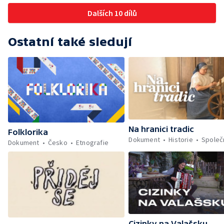
Dalších 10 dílů
Ostatní také sledují
Na hranici tradic
Folklorika
Dokument
Historie
Společ
Dokument
Česko
Etnografie
Cizinky na Valašsku