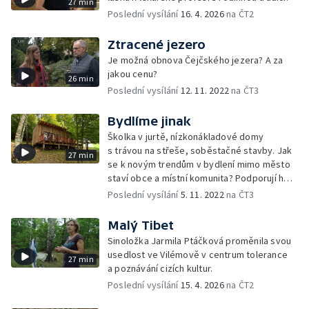
27 min
Poslední vysílání
16. 4. 2026
na ČT2
Ztracené jezero
Je možná obnova Čejčského jezera? A za
jakou cenu?
26 min
Poslední vysílání
12. 11. 2022
na ČT3
Bydlíme jinak
Školka v jurtě, nízkonákladové domy
s trávou na střeše, soběstačné stavby. Jak
27 min
se k novým trendům v bydlení mimo město
staví obce a místní komunita? Podporují ho
nebo jsou nedůvěřiví?
Poslední vysílání
5. 11. 2022
na ČT3
Malý Tibet
Sinoložka Jarmila Ptáčková proměnila svou
usedlost ve Vilémově v centrum tolerance
27 min
a poznávání cizích kultur.
Poslední vysílání
15. 4. 2026
na ČT2