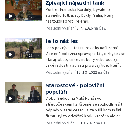
Zpívající nájezdní tank
Portrét Františka Korduly, bývalého
slavného fotbalisty Dukly Praha, který
27 min
nastoupil i proti Pelému.
Poslední vysílání
8. 4. 2026
na ČT2
Je to náš les
Lesy pokrývají třetinu rozlohy naší země.
Více než polovinu spravuje stát, o zbytek se
26 min
starají obce, církev nebo fyzické osoby.
Jaké radosti a strasti prožívají lidé, kteří
o lesy pečují?
Poslední vysílání
15. 10. 2022
na ČT3
Starostové - poloviční
popeláři
V obci Sudice na Malé Hané i ve
26 min
středočeském Karlštejně se rozhodli řešit
odpady vlastní cestou a založili komunální
firmu. Byl to odvážný krok, kterého ale dnes
nelitují.
Poslední vysílání
8. 10. 2022
na ČT3