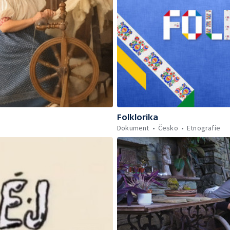
Folklorika
Dokument
Česko
Etnografie