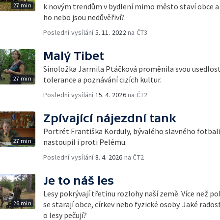
27 min
k novým trendům v bydlení mimo město staví obce a
ho nebo jsou nedůvěřiví?
Poslední vysílání
5. 11. 2022
na ČT3
Malý Tibet
Sinoložka Jarmila Ptáčková proměnila svou usedlost
27 min
tolerance a poznávání cizích kultur.
Poslední vysílání
15. 4. 2026
na ČT2
Zpívající nájezdní tank
Portrét Františka Korduly, bývalého slavného fotbali
27 min
nastoupil i proti Pelému.
Poslední vysílání
8. 4. 2026
na ČT2
Je to náš les
Lesy pokrývají třetinu rozlohy naší země. Více než po
26 min
se starají obce, církev nebo fyzické osoby. Jaké radosti
o lesy pečují?