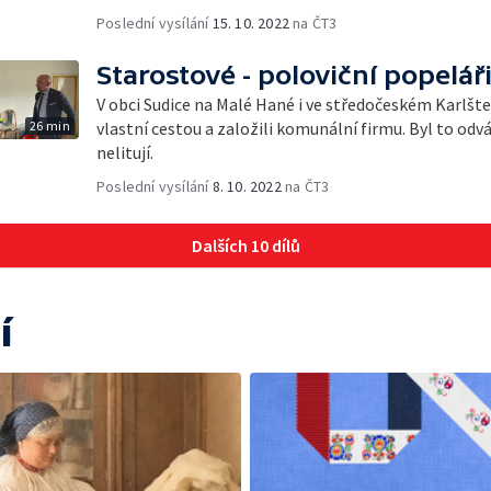
Poslední vysílání
15. 10. 2022
na ČT3
Starostové - poloviční popelář
V obci Sudice na Malé Hané i ve středočeském Karlšte
26 min
vlastní cestou a založili komunální firmu. Byl to odv
nelitují.
Poslední vysílání
8. 10. 2022
na ČT3
Dalších 10 dílů
í