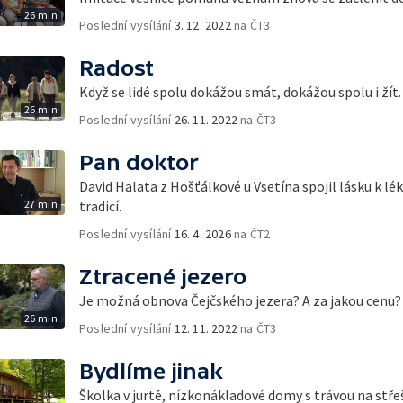
26 min
Poslední vysílání
3. 12. 2022
na ČT3
Radost
Když se lidé spolu dokážou smát, dokážou spolu i žít.
26 min
Poslední vysílání
26. 11. 2022
na ČT3
Pan doktor
David Halata z Hošťálkové u Vsetína spojil lásku k lé
27 min
tradicí.
Poslední vysílání
16. 4. 2026
na ČT2
Ztracené jezero
Je možná obnova Čejčského jezera? A za jakou cenu?
26 min
Poslední vysílání
12. 11. 2022
na ČT3
Bydlíme jinak
Školka v jurtě, nízkonákladové domy s trávou na stře