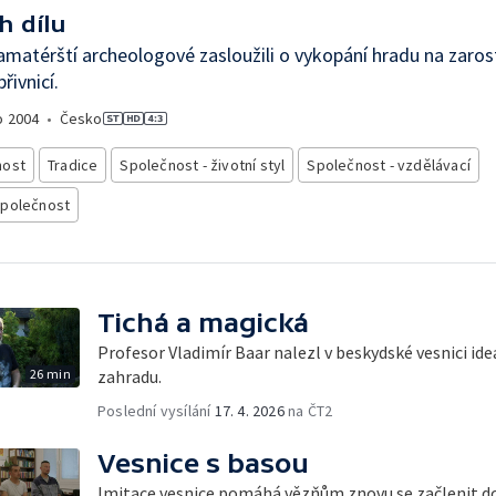
h dílu
amatérští archeologové zasloužili o vykopání hradu na zaro
řivnicí.
o
2004
•
Česko
nost
Tradice
Společnost - životní styl
Společnost - vzdělávací
společnost
Tichá a magická
Profesor Vladimír Baar nalezl v beskydské vesnici id
26 min
zahradu.
Poslední vysílání
17. 4. 2026
na ČT2
Vesnice s basou
Imitace vesnice pomáhá vězňům znovu se začlenit do