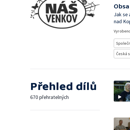
Obsa
Jak se 
nad Kop
Vyroben
Společ
Česká 
Přehled dílů
670 přehratelných