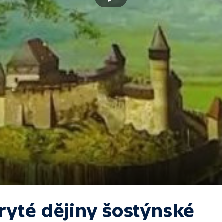
ryté dějiny šostýnské