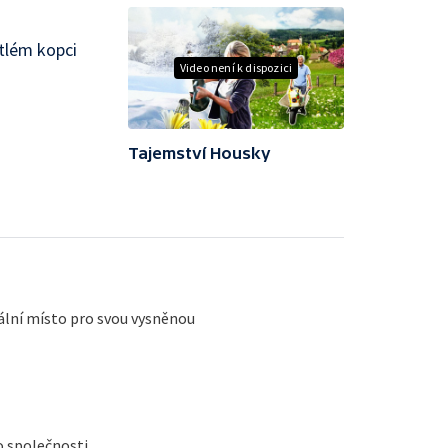
stlém kopci
Video není k dispozici
Tajemství Housky
eální místo pro svou vysněnou
 společnosti.