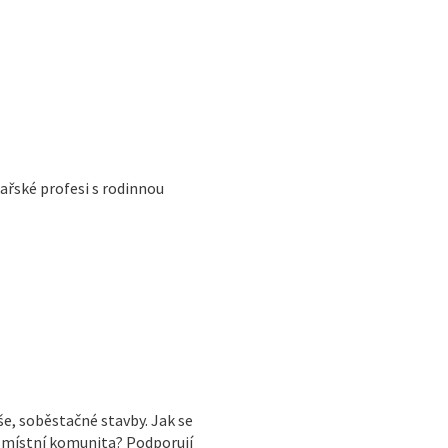
kařské profesi s rodinnou
še, soběstačné stavby. Jak se
 místní komunita? Podporují