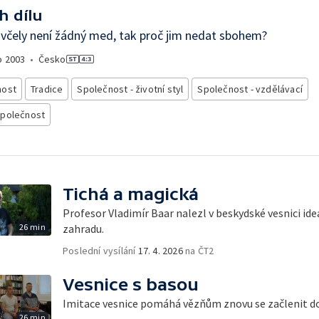
h dílu
včely není žádný med, tak proč jim nedat sbohem?
o
2003
•
Česko
nost
Tradice
Společnost - životní styl
Společnost - vzdělávací
společnost
Tichá a magická
Profesor Vladimír Baar nalezl v beskydské vesnici id
26 min
zahradu.
Poslední vysílání
17. 4. 2026
na ČT2
Vesnice s basou
Imitace vesnice pomáhá vězňům znovu se začlenit do
26 min