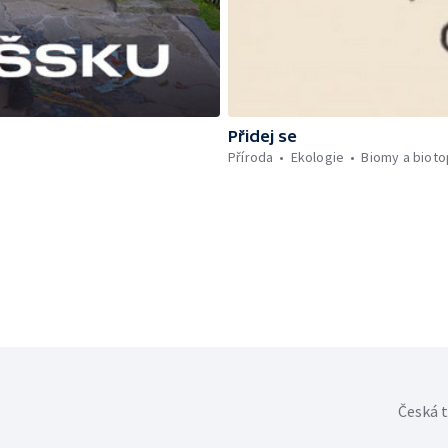
Přidej se
Příroda
Ekologie
Biomy a biot
Česká t