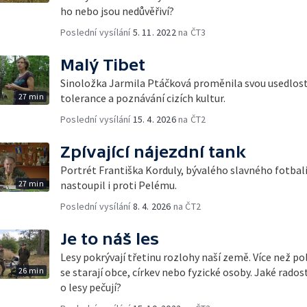
ho nebo jsou nedůvěřiví?
Poslední vysílání
5. 11. 2022
na ČT3
Malý Tibet
Sinoložka Jarmila Ptáčková proměnila svou usedlost
27 min
tolerance a poznávání cizích kultur.
Poslední vysílání
15. 4. 2026
na ČT2
Zpívající nájezdní tank
Portrét Františka Korduly, bývalého slavného fotbali
27 min
nastoupil i proti Pelému.
Poslední vysílání
8. 4. 2026
na ČT2
Je to náš les
Lesy pokrývají třetinu rozlohy naší země. Více než po
26 min
se starají obce, církev nebo fyzické osoby. Jaké radosti
o lesy pečují?