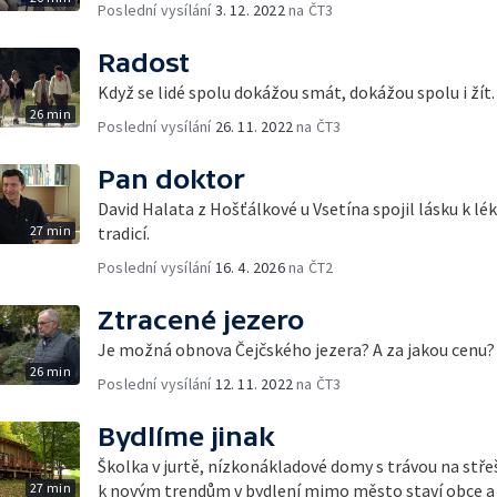
Poslední vysílání
3. 12. 2022
na ČT3
Radost
Když se lidé spolu dokážou smát, dokážou spolu i žít.
26 min
Poslední vysílání
26. 11. 2022
na ČT3
Pan doktor
David Halata z Hošťálkové u Vsetína spojil lásku k lé
27 min
tradicí.
Poslední vysílání
16. 4. 2026
na ČT2
Ztracené jezero
Je možná obnova Čejčského jezera? A za jakou cenu?
26 min
Poslední vysílání
12. 11. 2022
na ČT3
Bydlíme jinak
Školka v jurtě, nízkonákladové domy s trávou na stře
27 min
k novým trendům v bydlení mimo město staví obce a