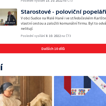
Poslední vysílání
15. 10. 2022
na ČT3
Starostové - poloviční popelář
V obci Sudice na Malé Hané i ve středočeském Karlšte
26 min
vlastní cestou a založili komunální firmu. Byl to odv
nelitují.
Poslední vysílání
8. 10. 2022
na ČT3
Dalších 10 dílů
í