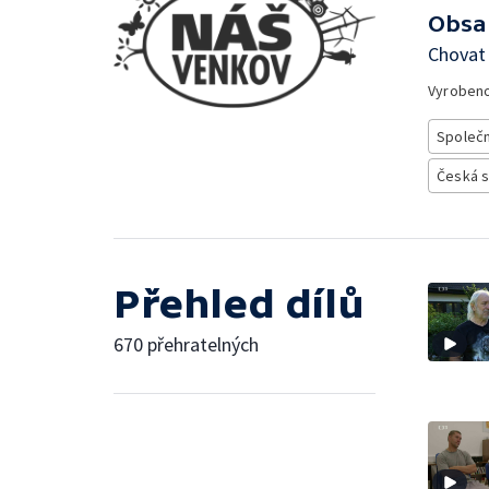
Obsa
Chovat 
Vyroben
Společ
Česká 
Přehled dílů
670 přehratelných