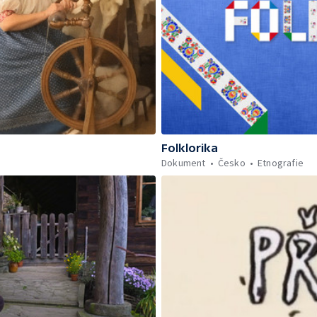
Folklorika
Dokument
Česko
Etnografie