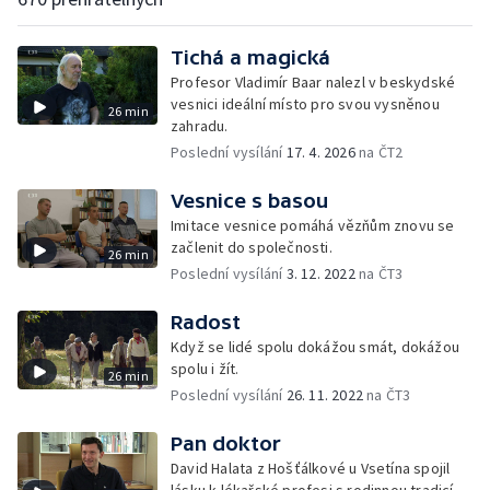
Tichá a magická
Profesor Vladimír Baar nalezl v beskydské
vesnici ideální místo pro svou vysněnou
26 min
zahradu.
Poslední vysílání
17. 4. 2026
na ČT2
Vesnice s basou
Imitace vesnice pomáhá vězňům znovu se
začlenit do společnosti.
26 min
Poslední vysílání
3. 12. 2022
na ČT3
Radost
Když se lidé spolu dokážou smát, dokážou
spolu i žít.
26 min
Poslední vysílání
26. 11. 2022
na ČT3
Pan doktor
David Halata z Hošťálkové u Vsetína spojil