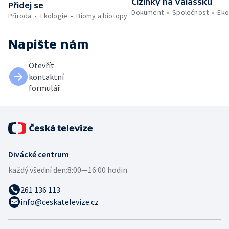
Cizinky na Valašsku
Přidej se
Dokument
Společnost
Eko
Příroda
Ekologie
Biomy a biotopy
Napište nám
Otevřít
kontaktní
formulář
Divácké centrum
každý všední den:
8:00—16:00 hodin
261 136 113
info@ceskatelevize.cz