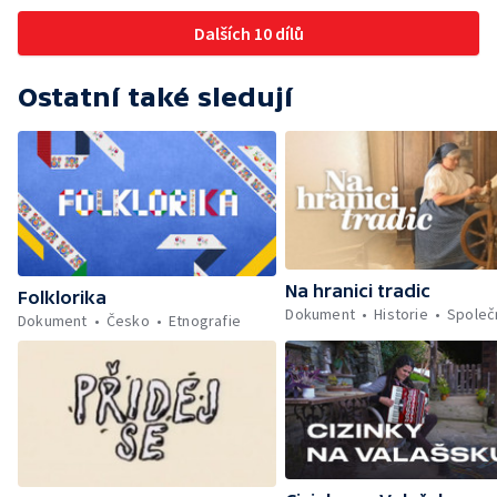
Dalších 10 dílů
Ostatní také sledují
Na hranici tradic
Folklorika
Dokument
Historie
Společ
Dokument
Česko
Etnografie