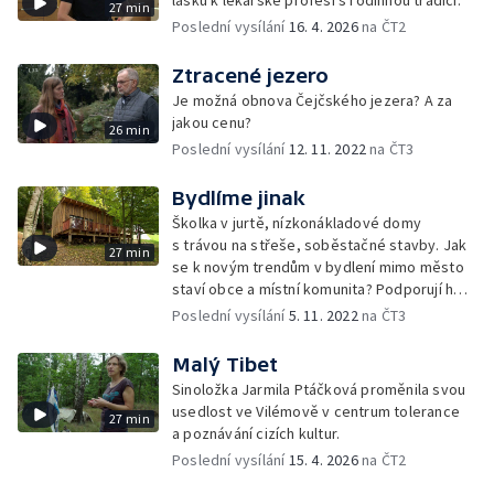
lásku k lékařské profesi s rodinnou tradicí.
27 min
Poslední vysílání
16. 4. 2026
na ČT2
Ztracené jezero
Je možná obnova Čejčského jezera? A za
jakou cenu?
26 min
Poslední vysílání
12. 11. 2022
na ČT3
Bydlíme jinak
Školka v jurtě, nízkonákladové domy
s trávou na střeše, soběstačné stavby. Jak
27 min
se k novým trendům v bydlení mimo město
staví obce a místní komunita? Podporují ho
nebo jsou nedůvěřiví?
Poslední vysílání
5. 11. 2022
na ČT3
Malý Tibet
Sinoložka Jarmila Ptáčková proměnila svou
usedlost ve Vilémově v centrum tolerance
27 min
a poznávání cizích kultur.
Poslední vysílání
15. 4. 2026
na ČT2