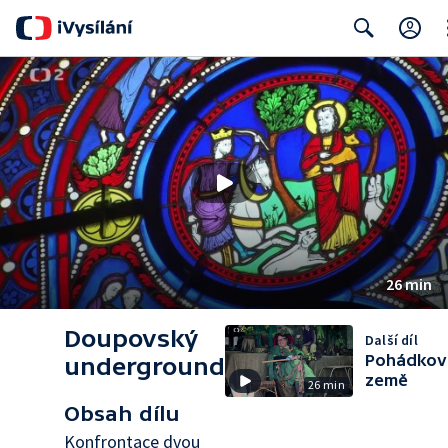
Cl
Search
26 min
Doupovský
Další díl
Pohádkov
underground
země
26 min
Obsah dílu
Konfrontace dvou