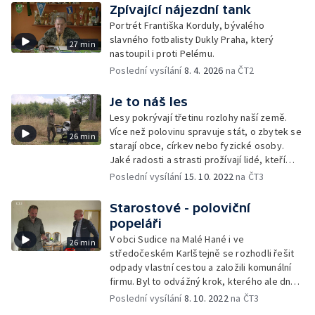
Zpívající nájezdní tank
Portrét Františka Korduly, bývalého
slavného fotbalisty Dukly Praha, který
27 min
nastoupil i proti Pelému.
Poslední vysílání
8. 4. 2026
na ČT2
Je to náš les
Lesy pokrývají třetinu rozlohy naší země.
Více než polovinu spravuje stát, o zbytek se
26 min
starají obce, církev nebo fyzické osoby.
Jaké radosti a strasti prožívají lidé, kteří
o lesy pečují?
Poslední vysílání
15. 10. 2022
na ČT3
Starostové - poloviční
popeláři
V obci Sudice na Malé Hané i ve
26 min
středočeském Karlštejně se rozhodli řešit
odpady vlastní cestou a založili komunální
firmu. Byl to odvážný krok, kterého ale dnes
nelitují.
Poslední vysílání
8. 10. 2022
na ČT3