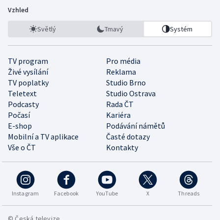
Vzhled
Světlý
Tmavý
Systém
TV program
Pro média
Živé vysílání
Reklama
TV poplatky
Studio Brno
Teletext
Studio Ostrava
Podcasty
Rada ČT
Počasí
Kariéra
E-shop
Podávání námětů
Mobilní a TV aplikace
Časté dotazy
Vše o ČT
Kontakty
Instagram
Facebook
YouTube
X
Threads
© Česká televize