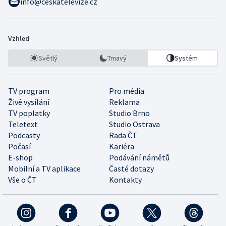
info@ceskatelevize.cz
Vzhled
Světlý
Tmavý
Systém
TV program
Pro média
Živé vysílání
Reklama
TV poplatky
Studio Brno
Teletext
Studio Ostrava
Podcasty
Rada ČT
Počasí
Kariéra
E-shop
Podávání námětů
Mobilní a TV aplikace
Časté dotazy
Vše o ČT
Kontakty