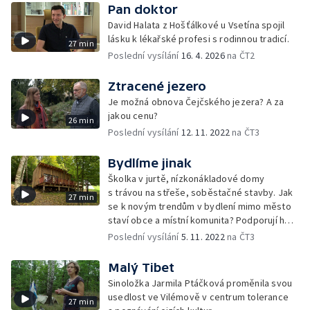
Pan doktor
David Halata z Hošťálkové u Vsetína spojil
lásku k lékařské profesi s rodinnou tradicí.
27 min
Poslední vysílání
16. 4. 2026
na ČT2
Ztracené jezero
Je možná obnova Čejčského jezera? A za
jakou cenu?
26 min
Poslední vysílání
12. 11. 2022
na ČT3
Bydlíme jinak
Školka v jurtě, nízkonákladové domy
s trávou na střeše, soběstačné stavby. Jak
27 min
se k novým trendům v bydlení mimo město
staví obce a místní komunita? Podporují ho
nebo jsou nedůvěřiví?
Poslední vysílání
5. 11. 2022
na ČT3
Malý Tibet
Sinoložka Jarmila Ptáčková proměnila svou
usedlost ve Vilémově v centrum tolerance
27 min