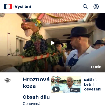
Cl
Search
17 min
Hroznová
Další díl
Letní
koza
osvěžení
17 min
Obsah dílu
Obnovená