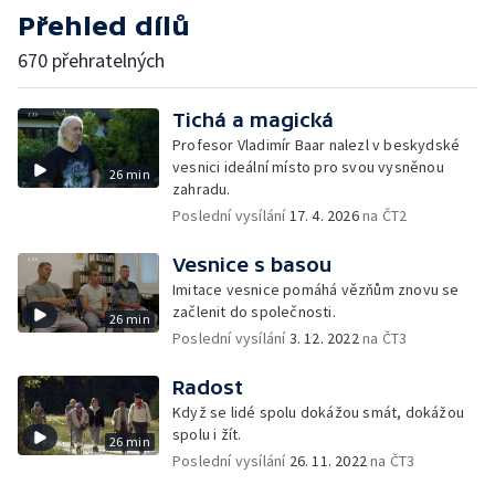
Přehled dílů
670 přehratelných
Tichá a magická
Profesor Vladimír Baar nalezl v beskydské
vesnici ideální místo pro svou vysněnou
26 min
zahradu.
Poslední vysílání
17. 4. 2026
na ČT2
Vesnice s basou
Imitace vesnice pomáhá vězňům znovu se
začlenit do společnosti.
26 min
Poslední vysílání
3. 12. 2022
na ČT3
Radost
Když se lidé spolu dokážou smát, dokážou
spolu i žít.
26 min
Poslední vysílání
26. 11. 2022
na ČT3