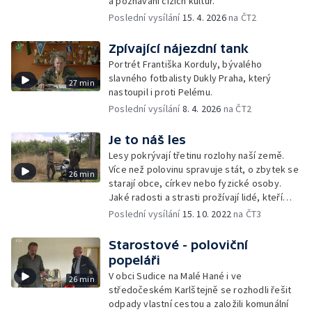
a poznávání cizích kultur.
Poslední vysílání
15. 4. 2026
na ČT2
Zpívající nájezdní tank
Portrét Františka Korduly, bývalého
slavného fotbalisty Dukly Praha, který
27 min
nastoupil i proti Pelému.
Poslední vysílání
8. 4. 2026
na ČT2
Je to náš les
Lesy pokrývají třetinu rozlohy naší země.
Více než polovinu spravuje stát, o zbytek se
26 min
starají obce, církev nebo fyzické osoby.
Jaké radosti a strasti prožívají lidé, kteří
o lesy pečují?
Poslední vysílání
15. 10. 2022
na ČT3
Starostové - poloviční
popeláři
V obci Sudice na Malé Hané i ve
26 min
středočeském Karlštejně se rozhodli řešit
odpady vlastní cestou a založili komunální