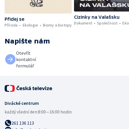
Cizinky na Valašsku
Přidej se
Dokument
Společnost
Eko
Příroda
Ekologie
Biomy a biotopy
Napište nám
Otevřít
kontaktní
formulář
Divácké centrum
každý všední den:
8:00—16:00 hodin
261 136 113