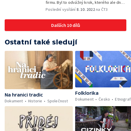
firmu. Byl to odvážný krok, kterého ale dnes
nelitují.
Poslední vysílání
8. 10. 2022
na ČT3
Dalších 10 dílů
Ostatní také sledují
Folklorika
Na hranici tradic
Dokument
Česko
Etnograf
Dokument
Historie
Společnost