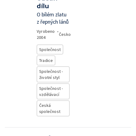
dílu
O bílém zlatu
z řepných lánů
Vyrobeno
•
Česko
2004
Společnost
Tradice
Společnost -
životní styl
Společnost -
vzdělávací
Česká
společnost