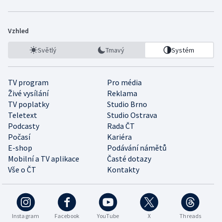
Vzhled
Světlý
Tmavý
Systém
TV program
Pro média
Živé vysílání
Reklama
TV poplatky
Studio Brno
Teletext
Studio Ostrava
Podcasty
Rada ČT
Počasí
Kariéra
E-shop
Podávání námětů
Mobilní a TV aplikace
Časté dotazy
Vše o ČT
Kontakty
Instagram
Facebook
YouTube
X
Threads