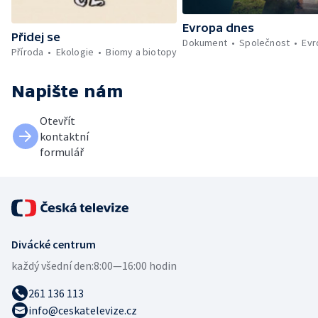
Evropa dnes
Přidej se
Dokument
Společnost
Evr
Příroda
Ekologie
Biomy a biotopy
Napište nám
Otevřít
kontaktní
formulář
Divácké centrum
každý všední den:
8:00—16:00 hodin
261 136 113
info@ceskatelevize.cz