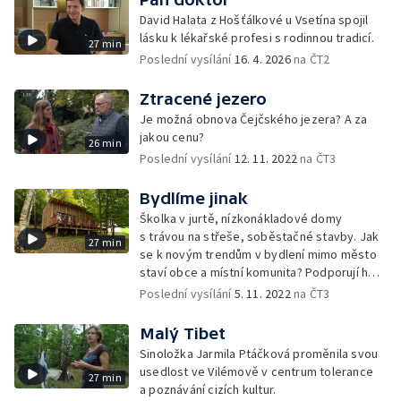
David Halata z Hošťálkové u Vsetína spojil
lásku k lékařské profesi s rodinnou tradicí.
27 min
Poslední vysílání
16. 4. 2026
na ČT2
Ztracené jezero
Je možná obnova Čejčského jezera? A za
jakou cenu?
26 min
Poslední vysílání
12. 11. 2022
na ČT3
Bydlíme jinak
Školka v jurtě, nízkonákladové domy
s trávou na střeše, soběstačné stavby. Jak
27 min
se k novým trendům v bydlení mimo město
staví obce a místní komunita? Podporují ho
nebo jsou nedůvěřiví?
Poslední vysílání
5. 11. 2022
na ČT3
Malý Tibet
Sinoložka Jarmila Ptáčková proměnila svou
usedlost ve Vilémově v centrum tolerance
27 min
a poznávání cizích kultur.