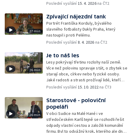
Poslední vysílání
15. 4. 2026
na ČT2
Zpívající nájezdní tank
Portrét Františka Korduly, bývalého
slavného fotbalisty Dukly Praha, který
27 min
nastoupil i proti Pelému.
Poslední vysílání
8. 4. 2026
na ČT2
Je to náš les
Lesy pokrývají třetinu rozlohy naší země.
Více než polovinu spravuje stát, o zbytek se
26 min
starají obce, církev nebo fyzické osoby.
Jaké radosti a strasti prožívají lidé, kteří
o lesy pečují?
Poslední vysílání
15. 10. 2022
na ČT3
Starostové - poloviční
popeláři
V obci Sudice na Malé Hané i ve
26 min
středočeském Karlštejně se rozhodli řešit
odpady vlastní cestou a založili komunální
firmu. Byl to odvážný krok, kterého ale dnes