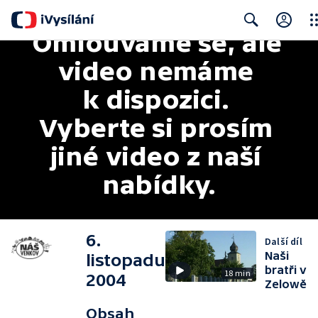
Omlouváme se, ale 
Clo
Search
video nemáme 
k dispozici. 
Vyberte si prosím 
jiné video z naší 
nabídky.
6.
Další díl
Naši
listopadu
bratři v
18 min
2004
Zelowě
Obsah