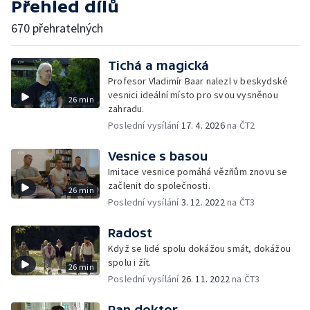
Přehled dílů
670 přehratelných
Tichá a magická
Profesor Vladimír Baar nalezl v beskydské
vesnici ideální místo pro svou vysněnou
26 min
zahradu.
Poslední vysílání
17. 4. 2026
na ČT2
Vesnice s basou
Imitace vesnice pomáhá vězňům znovu se
začlenit do společnosti.
26 min
Poslední vysílání
3. 12. 2022
na ČT3
Radost
Když se lidé spolu dokážou smát, dokážou
spolu i žít.
26 min
Poslední vysílání
26. 11. 2022
na ČT3
Pan doktor