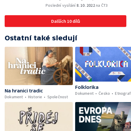
nelitují.
Poslední vysílání
8. 10. 2022
na ČT3
Dalších 10 dílů
Ostatní také sledují
Folklorika
Na hranici tradic
Dokument
Česko
Etnograf
Dokument
Historie
Společnost