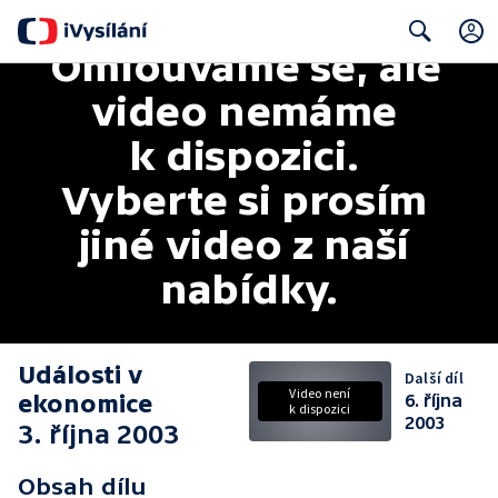
Omlouváme se, ale 
Search
video nemáme 
k dispozici. 
Vyberte si prosím 
jiné video z naší 
nabídky.
Události v
Další díl
Video není
ekonomice
6. října
k dispozici
2003
3. října 2003
Obsah dílu