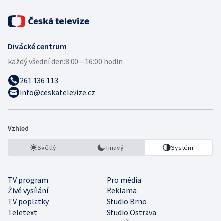
Divácké centrum
každý všední den:
8:00—16:00 hodin
261 136 113
info@ceskatelevize.cz
Vzhled
Světlý
Tmavý
Systém
TV program
Pro média
Živé vysílání
Reklama
TV poplatky
Studio Brno
Teletext
Studio Ostrava