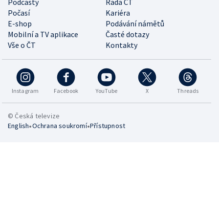
Podcasty
Rada ČT
Počasí
Kariéra
E-shop
Podávání námětů
Mobilní a TV aplikace
Časté dotazy
Vše o ČT
Kontakty
Instagram
Facebook
YouTube
X
Threads
© Česká televize
•
•
English
Ochrana soukromí
Přístupnost