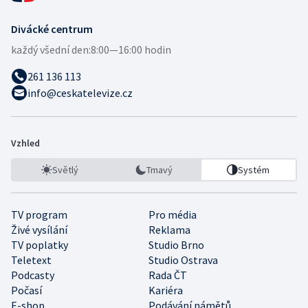
Divácké centrum
každý všední den:
8:00—16:00 hodin
261 136 113
info@ceskatelevize.cz
Vzhled
Světlý
Tmavý
Systém
TV program
Pro média
Živé vysílání
Reklama
TV poplatky
Studio Brno
Teletext
Studio Ostrava
Podcasty
Rada ČT
Počasí
Kariéra
E-shop
Podávání námětů