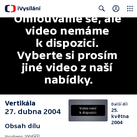
Omlouváme se, ale 
Close
Search
video nemáme 
k dispozici. 
Vyberte si prosím 
jiné video z naší 
nabídky.
Vertikála
Další díl
Video není
27. dubna 2004
25.
k dispozici
května
2004
Obsah dílu
Vyrobeno
2004