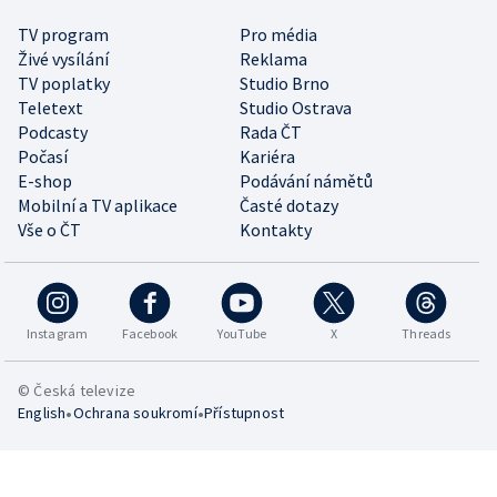
TV program
Pro média
Živé vysílání
Reklama
TV poplatky
Studio Brno
Teletext
Studio Ostrava
Podcasty
Rada ČT
Počasí
Kariéra
E-shop
Podávání námětů
Mobilní a TV aplikace
Časté dotazy
Vše o ČT
Kontakty
Instagram
Facebook
YouTube
X
Threads
© Česká televize
•
•
English
Ochrana soukromí
Přístupnost