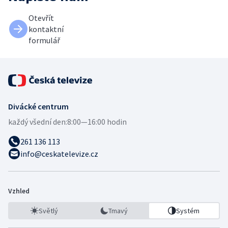
Otevřít
kontaktní
formulář
Divácké centrum
každý všední den:
8:00—16:00 hodin
261 136 113
info@ceskatelevize.cz
Vzhled
Světlý
Tmavý
Systém