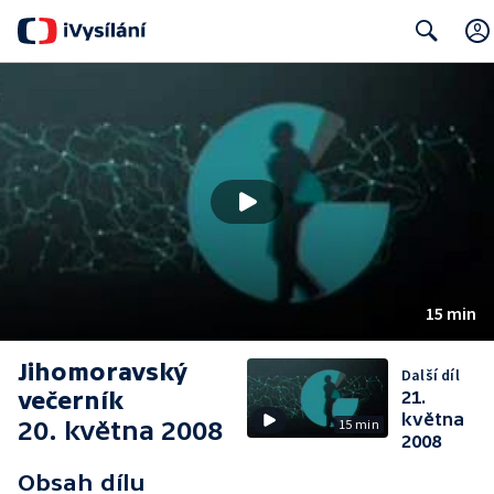
Search
15 min
Jihomoravský
Další díl
večerník
21.
května
20. května 2008
15 min
2008
Obsah dílu