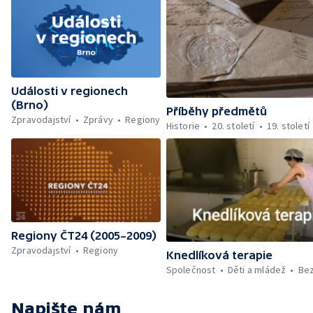
Události v regionech
(Brno)
Příběhy předmětů
Zpravodajství
Zprávy
Regiony
Historie
20. století
19. století
Regiony ČT24 (2005–2009)
Zpravodajství
Regiony
Knedlíková terapie
Společnost
Děti a mládež
Be
Napište nám