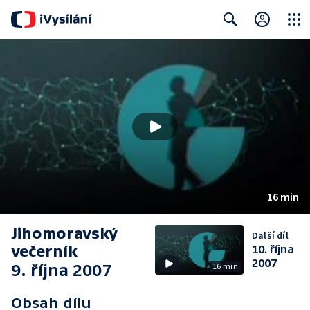
Close
Search
16 min
Jihomoravský
Další díl
večerník
10. října
2007
9. října 2007
16 min
Obsah dílu