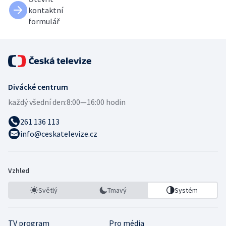
kontaktní
formulář
Divácké centrum
každý všední den:
8:00—16:00 hodin
261 136 113
info@ceskatelevize.cz
Vzhled
Světlý
Tmavý
Systém
TV program
Pro média