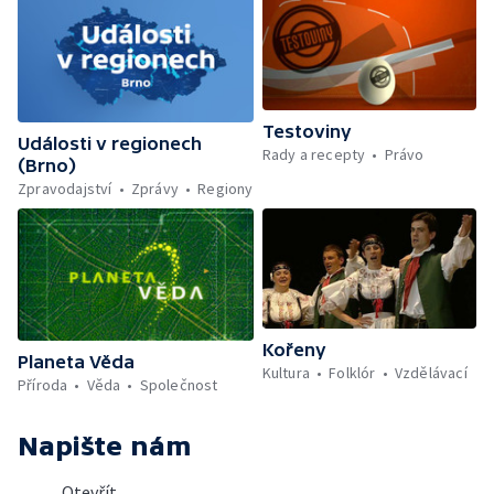
Testoviny
Události v regionech
Rady a recepty
Právo
(Brno)
Zpravodajství
Zprávy
Regiony
Kořeny
Planeta Věda
Kultura
Folklór
Vzdělávací
Příroda
Věda
Společnost
Napište nám
Otevřít