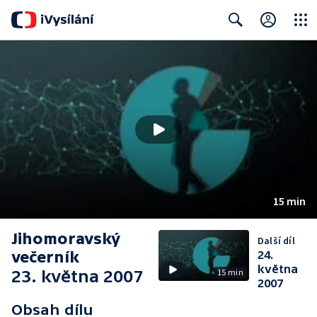
Close
Search
15 min
Jihomoravský
Další díl
večerník
24.
května
23. května 2007
15 min
2007
Obsah dílu