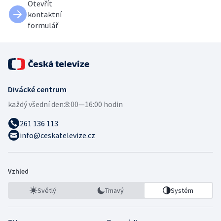
Otevřít
kontaktní
formulář
Divácké centrum
každý všední den:
8:00—16:00 hodin
261 136 113
info@ceskatelevize.cz
Vzhled
Světlý
Tmavý
Systém