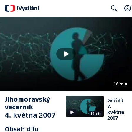
Search
16 min
Jihomoravský
Další díl
večerník
7.
května
4. května 2007
15 min
2007
Obsah dílu