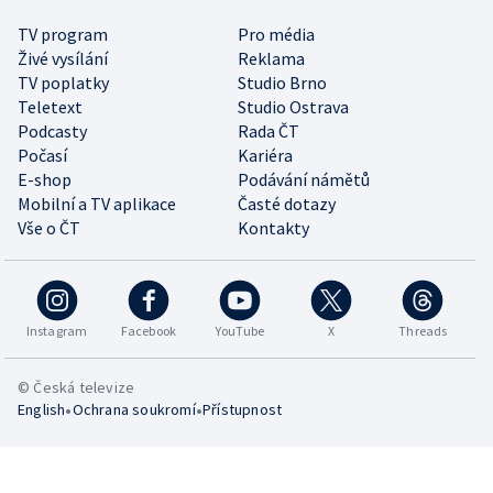
TV program
Pro média
Živé vysílání
Reklama
TV poplatky
Studio Brno
Teletext
Studio Ostrava
Podcasty
Rada ČT
Počasí
Kariéra
E-shop
Podávání námětů
Mobilní a TV aplikace
Časté dotazy
Vše o ČT
Kontakty
Instagram
Facebook
YouTube
X
Threads
© Česká televize
•
•
English
Ochrana soukromí
Přístupnost