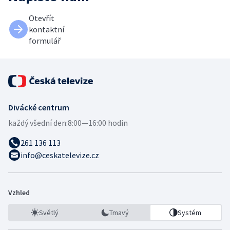
Otevřít
kontaktní
formulář
Divácké centrum
každý všední den:
8:00—16:00 hodin
261 136 113
info@ceskatelevize.cz
Vzhled
Světlý
Tmavý
Systém