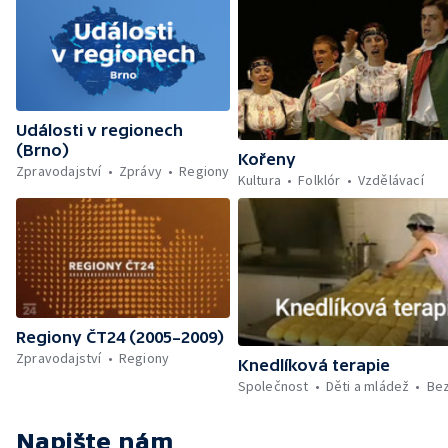
Události v regionech
(Brno)
Kořeny
Zpravodajství
Zprávy
Regiony
Kultura
Folklór
Vzdělávací
Regiony ČT24 (2005–2009)
Zpravodajství
Regiony
Knedlíková terapie
Společnost
Děti a mládež
Be
Napište nám