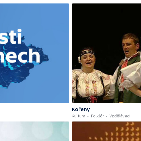
Kořeny
Kultura
Folklór
Vzdělávací