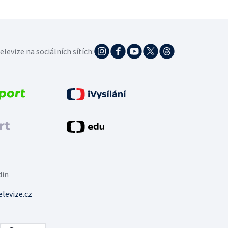
elevize na sociálních sítích:
din
levize.cz