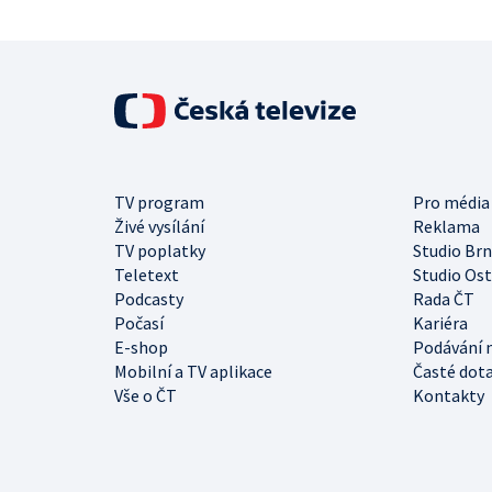
TV program
Pro média
Živé vysílání
Reklama
TV poplatky
Studio Br
Teletext
Studio Os
Podcasty
Rada ČT
Počasí
Kariéra
E-shop
Podávání 
Mobilní a TV aplikace
Časté dot
Vše o ČT
Kontakty