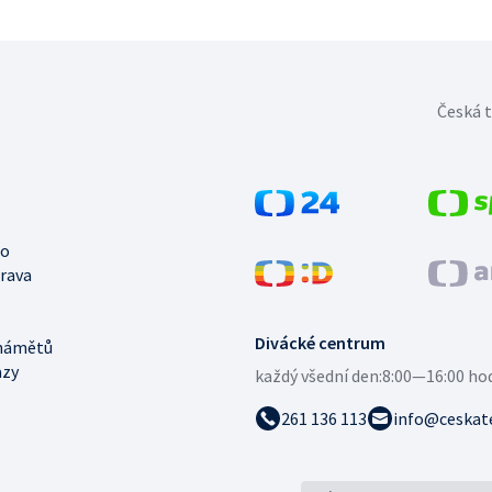
Česká t
no
trava
Divácké centrum
námětů
azy
každý všední den:
8:00—16:00 ho
261 136 113
info@ceskate