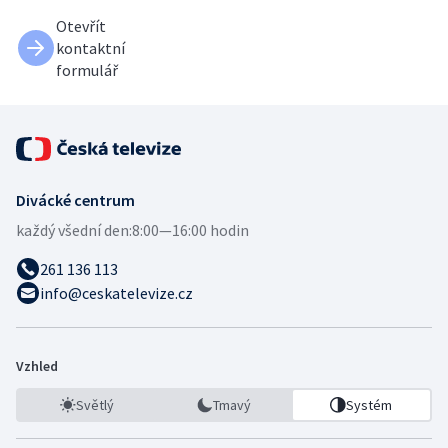
Otevřít
kontaktní
formulář
Divácké centrum
každý všední den:
8:00—16:00 hodin
261 136 113
info@ceskatelevize.cz
Vzhled
Světlý
Tmavý
Systém