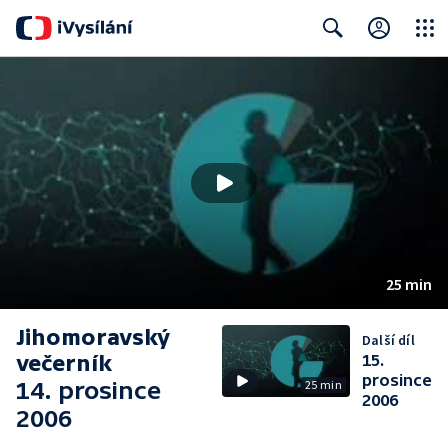
Close
Search
25 min
Jihomoravský
Další díl
večerník
15.
prosince
14. prosince
25 min
2006
2006