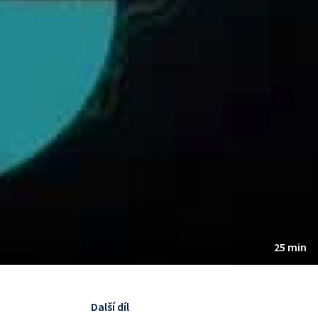
25 min
Další díl