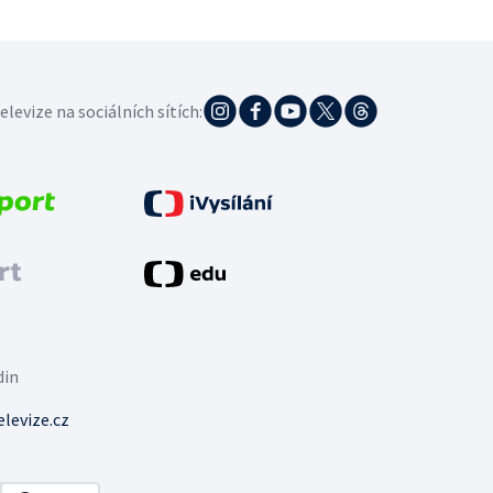
elevize na sociálních sítích:
din
levize.cz