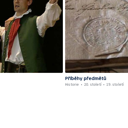
Příběhy předmětů
Historie
20. století
19. století