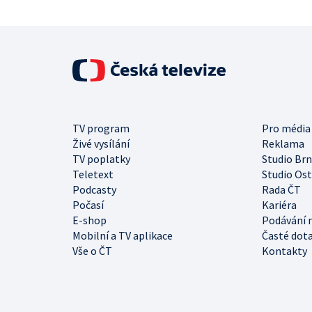
TV program
Pro média
Živé vysílání
Reklama
TV poplatky
Studio Br
Teletext
Studio Os
Podcasty
Rada ČT
Počasí
Kariéra
E-shop
Podávání 
Mobilní a TV aplikace
Časté dot
Vše o ČT
Kontakty