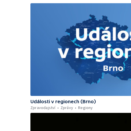
Události v regionech (Brno)
Zpravodajství
Zprávy
Regiony