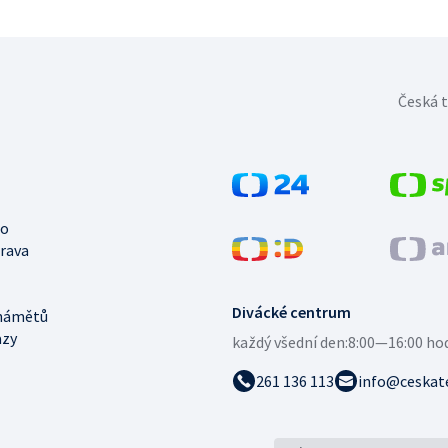
Česká t
no
trava
Divácké centrum
námětů
azy
každý všední den:
8:00—16:00 ho
261 136 113
info@ceskate