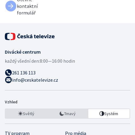
kontaktní
formulář
Divácké centrum
každý všední den:
8:00—16:00 hodin
261 136 113
info@ceskatelevize.cz
Vzhled
Světlý
Tmavý
Systém
TV program
Pro média