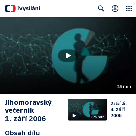
Close
Search
25 min
Jihomoravský
Další díl
večerník
4. září
2006
1. září 2006
25 min
Obsah dílu