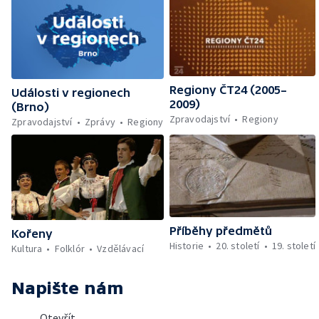
Regiony ČT24 (2005–
Události v regionech
2009)
(Brno)
Zpravodajství
Regiony
Zpravodajství
Zprávy
Regiony
Příběhy předmětů
Kořeny
Historie
20. století
19. století
Kultura
Folklór
Vzdělávací
Napište nám
Otevřít