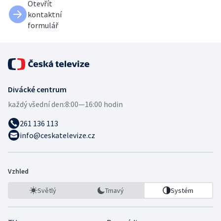
Otevřít
kontaktní
formulář
Divácké centrum
každý všední den:
8:00—16:00 hodin
261 136 113
info@ceskatelevize.cz
Vzhled
Světlý
Tmavý
Systém