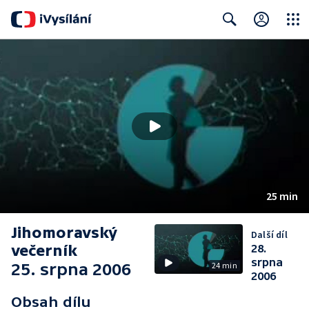
Close
Search
25 min
Jihomoravský
Další díl
večerník
28.
srpna
25. srpna 2006
24 min
2006
Obsah dílu