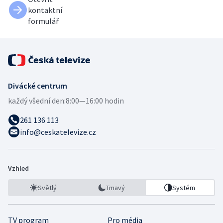
kontaktní
formulář
Divácké centrum
každý všední den:
8:00—16:00 hodin
261 136 113
info@ceskatelevize.cz
Vzhled
Světlý
Tmavý
Systém
TV program
Pro média