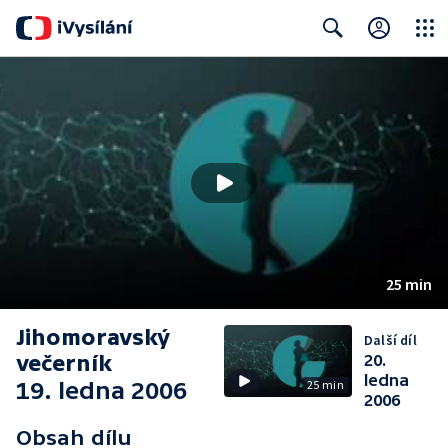
Close
Search
25 min
Jihomoravský
Další díl
večerník
20.
ledna
19. ledna 2006
25 min
2006
Obsah dílu