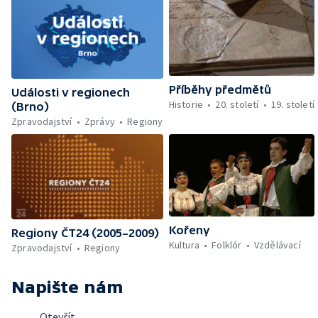
Příběhy předmětů
Události v regionech
Historie
20. století
19. století
(Brno)
Zpravodajství
Zprávy
Regiony
Kořeny
Regiony ČT24 (2005–2009)
Kultura
Folklór
Vzdělávací
Zpravodajství
Regiony
Napište nám
Otevřít