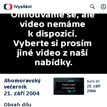
Omlouváme se, ale 
Search
video nemáme 
k dispozici. 
Vyberte si prosím 
jiné video z naší 
nabídky.
Jihomoravský
Další díl
Video není
večerník
22. září
k dispozici
2004
21. září 2004
Obsah dílu