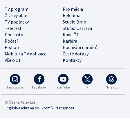
TV program
Pro média
Živé vysílání
Reklama
TV poplatky
Studio Brno
Teletext
Studio Ostrava
Podcasty
Rada ČT
Počasí
Kariéra
E-shop
Podávání námětů
Mobilní a TV aplikace
Časté dotazy
Vše o ČT
Kontakty
Instagram
Facebook
YouTube
X
Threads
© Česká televize
•
•
English
Ochrana soukromí
Přístupnost