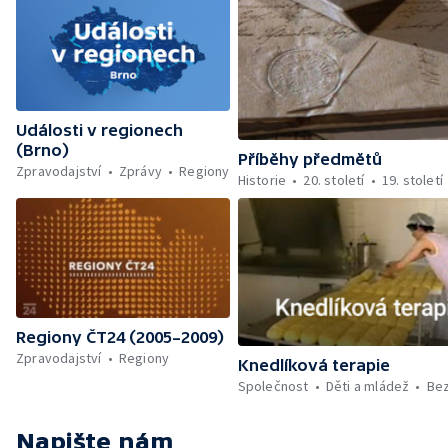
Události v regionech
(Brno)
Příběhy předmětů
Zpravodajství
Zprávy
Regiony
Historie
20. století
19. století
Regiony ČT24 (2005–2009)
Zpravodajství
Regiony
Knedlíková terapie
Společnost
Děti a mládež
Be
Napište nám