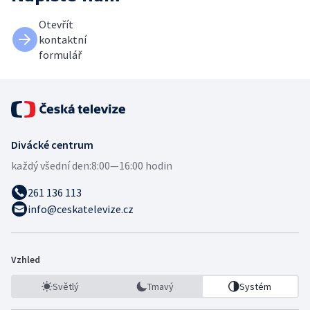
Otevřít
kontaktní
formulář
Divácké centrum
každý všední den:
8:00—16:00 hodin
261 136 113
info@ceskatelevize.cz
Vzhled
Světlý
Tmavý
Systém