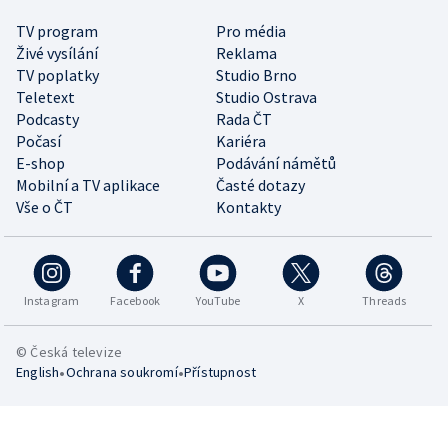
TV program
Pro média
Živé vysílání
Reklama
TV poplatky
Studio Brno
Teletext
Studio Ostrava
Podcasty
Rada ČT
Počasí
Kariéra
E-shop
Podávání námětů
Mobilní a TV aplikace
Časté dotazy
Vše o ČT
Kontakty
Instagram
Facebook
YouTube
X
Threads
© Česká televize
•
•
English
Ochrana soukromí
Přístupnost