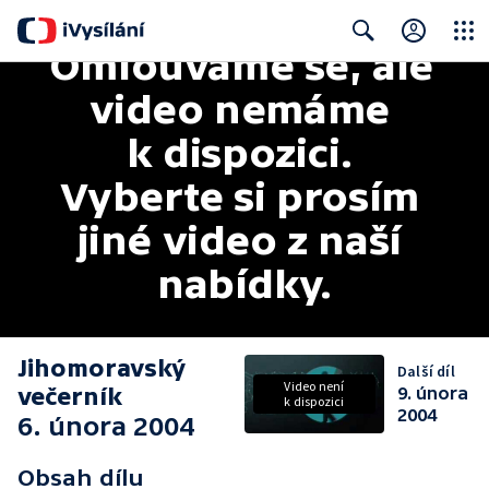
Omlouváme se, ale 
Close
Search
video nemáme 
k dispozici. 
Vyberte si prosím 
jiné video z naší 
nabídky.
Jihomoravský
Další díl
Video není
večerník
9. února
k dispozici
2004
6. února 2004
Obsah dílu