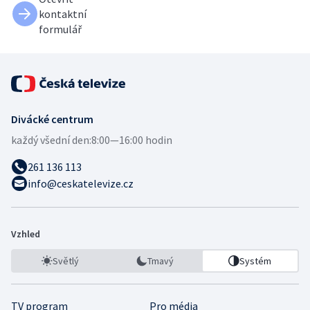
kontaktní
formulář
Divácké centrum
každý všední den:
8:00—16:00 hodin
261 136 113
info@ceskatelevize.cz
Vzhled
Světlý
Tmavý
Systém
TV program
Pro média