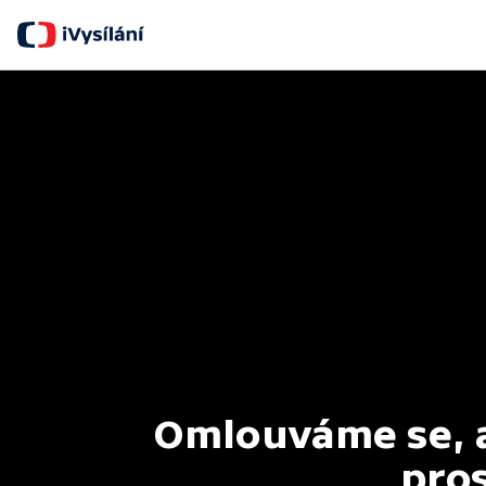
Omlouváme se, al
pros