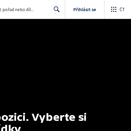
Přihlásit se
ČT
Search
ici. Vyberte si 
ídky.