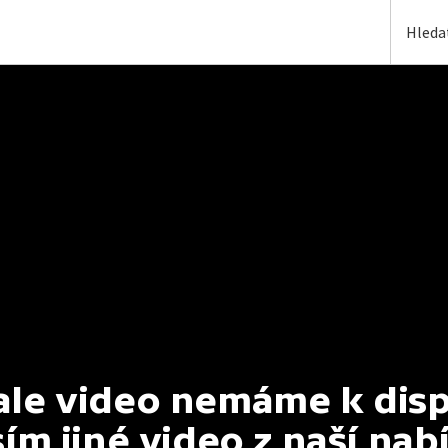
e video nemáme k dispoz
ím jiné video z naší nab