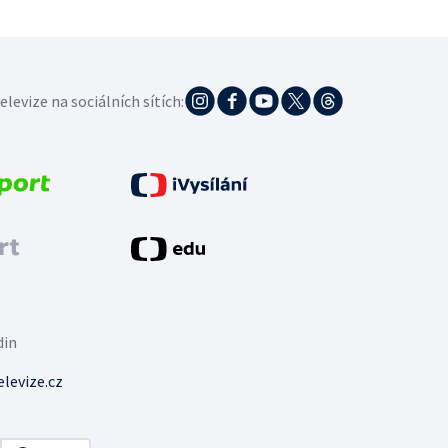
elevize na sociálních sítích:
din
levize.cz