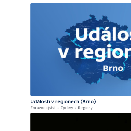
Události v regionech (Brno)
Zpravodajství
Zprávy
Regiony