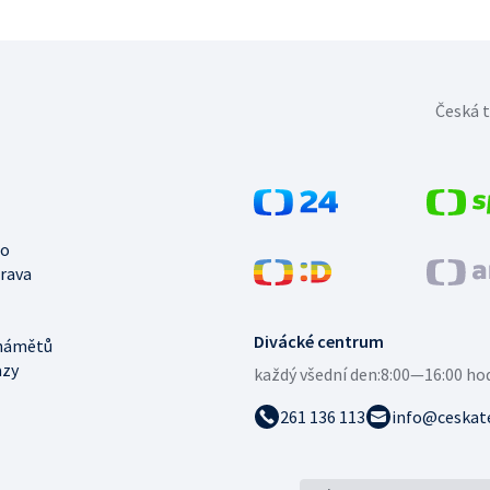
Česká t
no
trava
Divácké centrum
námětů
azy
každý všední den:
8:00—16:00 ho
261 136 113
info@ceskate