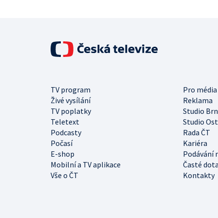
TV program
Pro média
Živé vysílání
Reklama
TV poplatky
Studio Br
Teletext
Studio Os
Podcasty
Rada ČT
Počasí
Kariéra
E-shop
Podávání 
Mobilní a TV aplikace
Časté dot
Vše o ČT
Kontakty