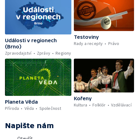
Testoviny
Události v regionech
Rady a recepty
Právo
(Brno)
Zpravodajství
Zprávy
Regiony
Kořeny
Planeta Věda
Kultura
Folklór
Vzdělávací
Příroda
Věda
Společnost
Napište nám
Otevřít