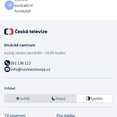
kontaktní
formulář
Divácké centrum
každý všední den:
8:00—16:00 hodin
261 136 113
info@ceskatelevize.cz
Vzhled
Světlý
Tmavý
Systém
TV program
Pro média