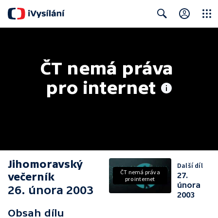
Close
Search
ČT nemá práva 
pro internet
Jihomoravský
Další díl
ČT nemá práva
večerník
27.
pro internet
února
26. února 2003
2003
Obsah dílu