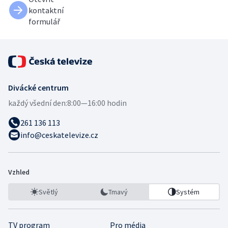
kontaktní
formulář
Divácké centrum
každý všední den:
8:00—16:00 hodin
261 136 113
info@ceskatelevize.cz
Vzhled
Světlý
Tmavý
Systém
TV program
Pro média