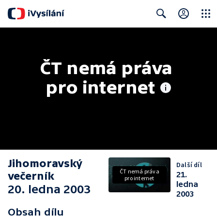
Close
Search
ČT nemá práva 
pro internet
Jihomoravský
Další díl
ČT nemá práva
večerník
21.
pro internet
ledna
20. ledna 2003
2003
Obsah dílu