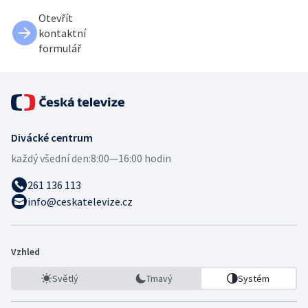
Otevřít
kontaktní
formulář
Divácké centrum
každý všední den:
8:00—16:00 hodin
261 136 113
info@ceskatelevize.cz
Vzhled
Světlý
Tmavý
Systém