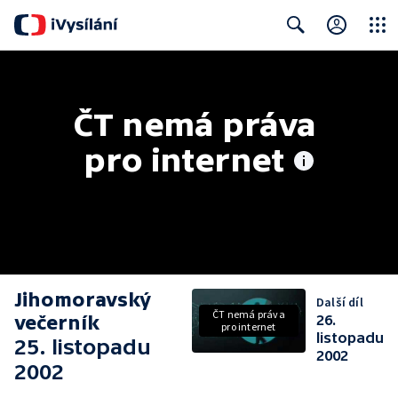
Close
Search
ČT nemá práva 
pro internet
Jihomoravský
Další díl
ČT nemá práva
večerník
26.
pro internet
listopadu
25. listopadu
2002
2002