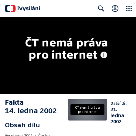
Close
Search
ČT nemá práva 
pro internet
Fakta
Další díl
ČT nemá práva
14. ledna 2002
21.
pro internet
ledna
2002
Obsah dílu
Vyrobeno
2002
•
Česko