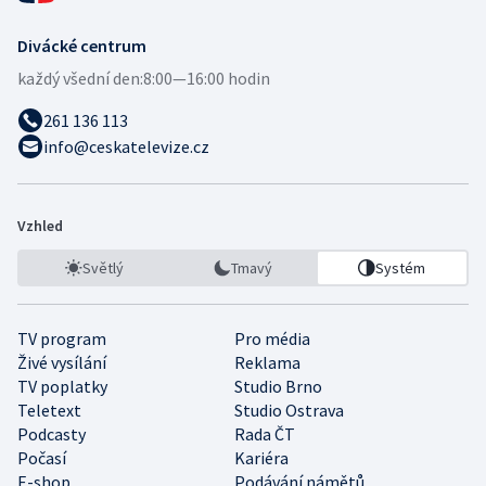
Divácké centrum
každý všední den:
8:00—16:00 hodin
261 136 113
info@ceskatelevize.cz
Vzhled
Světlý
Tmavý
Systém
TV program
Pro média
Živé vysílání
Reklama
TV poplatky
Studio Brno
Teletext
Studio Ostrava
Podcasty
Rada ČT
Počasí
Kariéra
E-shop
Podávání námětů