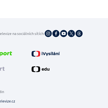
elevize na sociálních sítích:
din
levize.cz