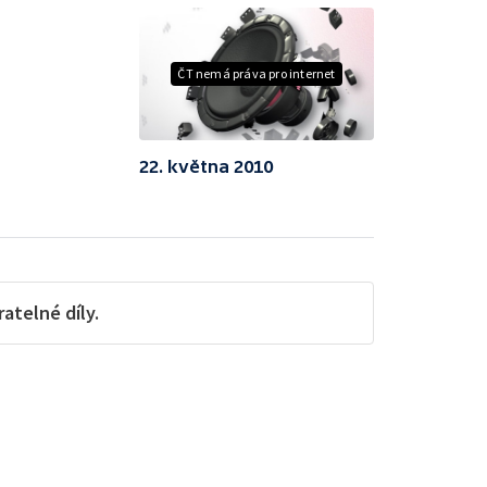
ČT nemá práva pro internet
22. května 2010
telné díly.