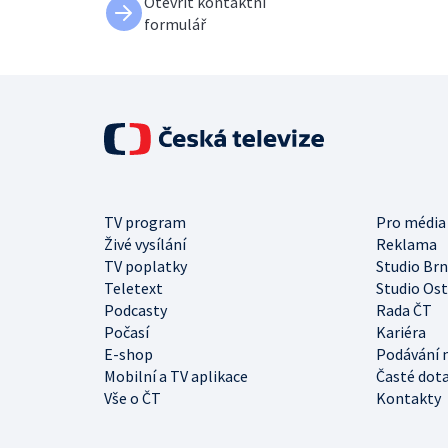
Otevřít kontaktní
formulář
TV program
Pro média
Živé vysílání
Reklama
TV poplatky
Studio Br
Teletext
Studio Os
Podcasty
Rada ČT
Počasí
Kariéra
E-shop
Podávání 
Mobilní a TV aplikace
Časté dot
Vše o ČT
Kontakty