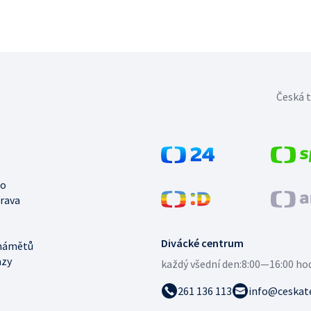
Česká t
no
trava
Divácké centrum
námětů
azy
každý všední den:
8:00—16:00 ho
261 136 113
info@ceskate