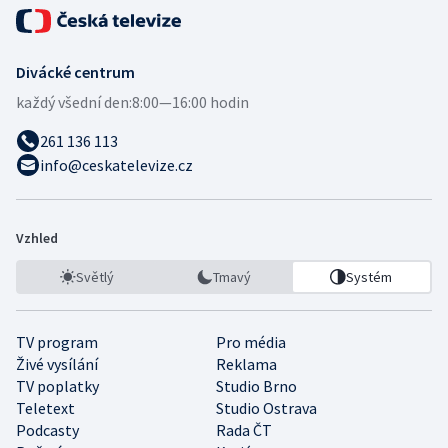
Divácké centrum
každý všední den:
8:00—16:00 hodin
261 136 113
info@ceskatelevize.cz
Vzhled
Světlý
Tmavý
Systém
TV program
Pro média
Živé vysílání
Reklama
TV poplatky
Studio Brno
Teletext
Studio Ostrava
Podcasty
Rada ČT