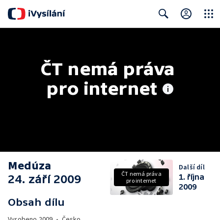
Close
Search
ČT nemá práva 
pro internet
Medúza
Další díl
ČT nemá práva
24. září 2009
1. října
pro internet
2009
Obsah dílu
Vyrobeno
2009
•
Česko