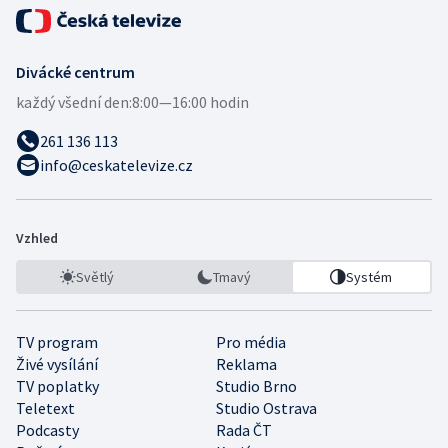
Divácké centrum
každý všední den:
8:00—16:00 hodin
261 136 113
info@ceskatelevize.cz
Vzhled
Světlý
Tmavý
Systém
TV program
Pro média
Živé vysílání
Reklama
TV poplatky
Studio Brno
Teletext
Studio Ostrava
Podcasty
Rada ČT