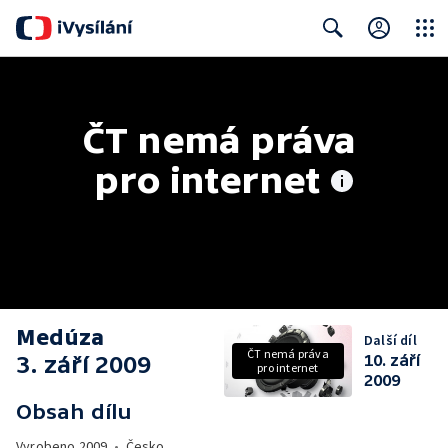
Close
Search
ČT nemá práva 
pro internet
Medúza
Další díl
ČT nemá práva
3. září 2009
10. září
pro internet
2009
Obsah dílu
Vyrobeno
2009
•
Česko